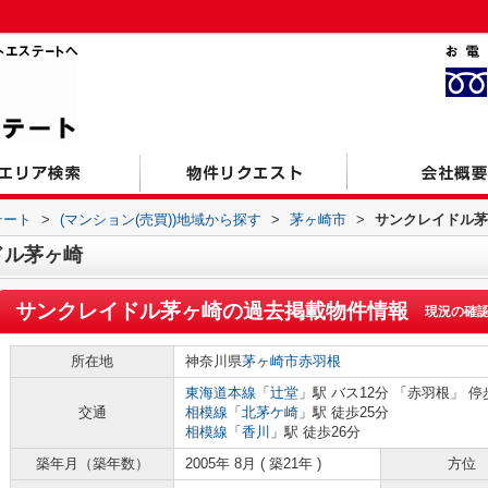
テート
>
(マンション(売買))地域から探す
>
茅ヶ崎市
>
サンクレイドル茅
ドル茅ヶ崎
サンクレイドル茅ヶ崎
の過去掲載物件情報
現況の確
所在地
神奈川県
茅ヶ崎市
赤羽根
東海道本線
「
辻堂
」駅 バス12分 「赤羽根」 停
交通
相模線
「
北茅ケ崎
」駅 徒歩25分
相模線
「
香川
」駅 徒歩26分
築年月（築年数）
2005年 8月 ( 築21年 )
方位