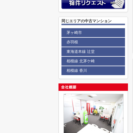
同じエリアの中古マンション
茅ヶ崎市
赤羽根
東海道本線 辻堂
相模線 北茅ケ崎
相模線 香川