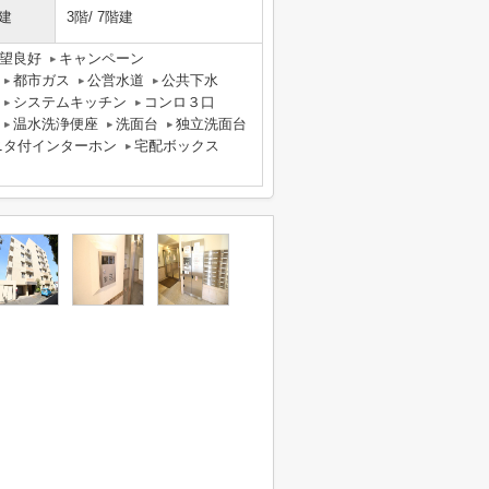
建
3階/ 7階建
望良好
キャンペーン
都市ガス
公営水道
公共下水
システムキッチン
コンロ３口
温水洗浄便座
洗面台
独立洗面台
ニタ付インターホン
宅配ボックス