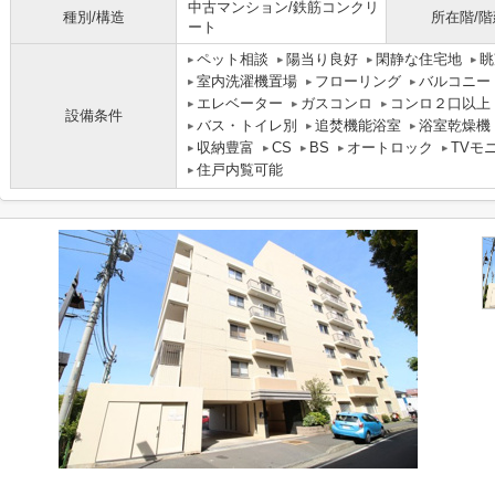
中古マンション/鉄筋コンクリ
種別/構造
所在階/階
ート
ペット相談
陽当り良好
閑静な住宅地
眺
室内洗濯機置場
フローリング
バルコニー
エレベーター
ガスコンロ
コンロ２口以上
設備条件
バス・トイレ別
追焚機能浴室
浴室乾燥機
収納豊富
CS
BS
オートロック
TVモ
住戸内覧可能