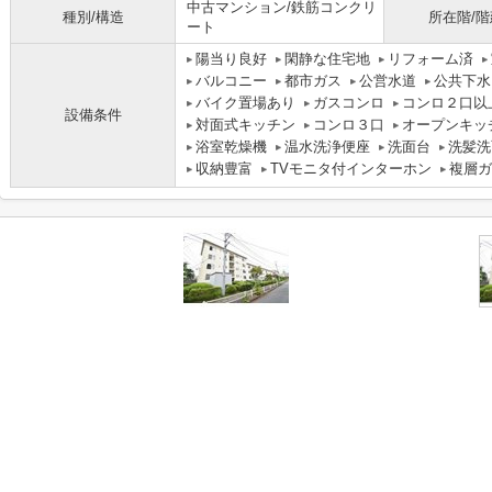
中古マンション/鉄筋コンクリ
種別/構造
所在階/階
ート
陽当り良好
閑静な住宅地
リフォーム済
バルコニー
都市ガス
公営水道
公共下水
バイク置場あり
ガスコンロ
コンロ２口以
設備条件
対面式キッチン
コンロ３口
オープンキッ
浴室乾燥機
温水洗浄便座
洗面台
洗髪洗
収納豊富
TVモニタ付インターホン
複層ガ