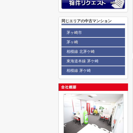
同じエリアの中古マンション
茅ヶ崎市
茅ヶ崎
相模線 北茅ケ崎
東海道本線 茅ケ崎
相模線 茅ケ崎