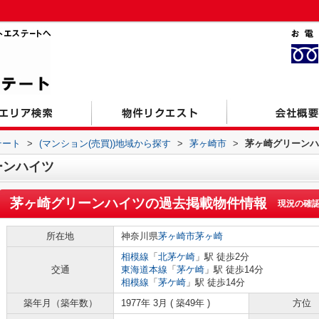
テート
>
(マンション(売買))地域から探す
>
茅ヶ崎市
>
茅ヶ崎グリーンハ
ーンハイツ
茅ヶ崎グリーンハイツ
の過去掲載物件情報
現況の確
所在地
神奈川県
茅ヶ崎市
茅ヶ崎
相模線
「
北茅ケ崎
」駅 徒歩2分
交通
東海道本線
「
茅ケ崎
」駅 徒歩14分
相模線
「
茅ケ崎
」駅 徒歩14分
築年月（築年数）
1977年 3月 ( 築49年 )
方位