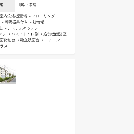
建
1階/ 4階建
室内洗濯機置場
フローリング
照明器具付き
駐輪場
上
システムキッチン
チン
バス・トイレ別
追焚機能浴室
面化粧台
独立洗面台
エアコン
ラス