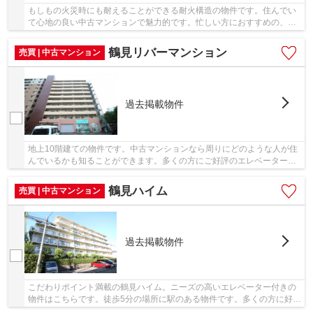
もしもの火災時にも耐えることができる耐火構造の物件です。住んでい
て心地の良い中古マンションで魅力的です。忙しい方におすすめの、駅
徒歩1分の物件です。横浜市鶴見区でアセットエ...
鶴見リバーマンション
売買 | 中古マンション
過去掲載物件
地上10階建ての物件です。中古マンションなら周りにどのような人が住
んでいるかも知ることができます。多くの方にご好評のエレベーター付
き物件はこちらです。好評の駅近物件となって...
鶴見ハイム
売買 | 中古マンション
過去掲載物件
こだわりポイント満載の鶴見ハイム。ニーズの高いエレベーター付きの
物件はこちらです。徒歩5分の場所に駅のある物件です。多くの方に好評
な、清潔感のある室内が魅力の中古マンション...