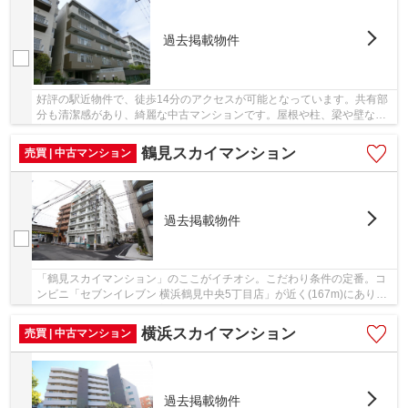
過去掲載物件
好評の駅近物件で、徒歩14分のアクセスが可能となっています。共有部
分も清潔感があり、綺麗な中古マンションです。屋根や柱、梁や壁など
主要構造部が耐火構造となっています。あると...
鶴見スカイマンション
売買 | 中古マンション
過去掲載物件
「鶴見スカイマンション」のここがイチオシ。こだわり条件の定番。コ
ンビニ「セブンイレブン 横浜鶴見中央5丁目店」が近く(167m)にありま
す。中古でありながら、室内もきれいな一押し...
横浜スカイマンション
売買 | 中古マンション
過去掲載物件