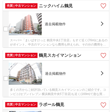
ニックハイム鶴見
売買 | 中古マンション
過去掲載物件
スーパー「まいばすけっと 鶴見中央1丁目店」もすぐ近く(76m)にあるの
がポイント。中古のマンションなら費用も抑えられ、その分の費用を他
に充てることが出来ます。地上11階建てなので...
鶴見スカイマンション
売買 | 中古マンション
過去掲載物件
多くの方からご好評頂いている鶴見スカイマンションのご紹介です。コ
ンビニ(セブンイレブン 横浜鶴見中央5丁目店)も近く(169m)て急な買い
物があった時にも便利です。お体が不自由な方...
ラポール鶴見
売買 | 中古マンション