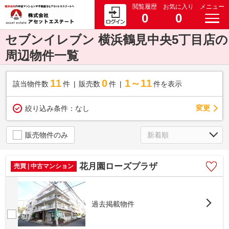
閲覧履歴
お気に入り
メニュー
0
0
セブンイレブン 横浜鶴見中央5丁目店の
周辺物件一覧
11
0
1～11
該当物件数
件
販売数
件
件を表示
変更
絞り込み条件：
なし
販売物件のみ
花月園ローズプラザ
売買 | 中古マンション
過去掲載物件