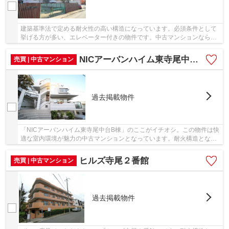
建築基準法で定める耐火性の高い構造になっています。必須条件として
挙げる方が多い、エレベーター付きの物件です。中古マンションなら周
りにどのような人が住んでいるかも知ることが...
NICアーバンハイム東寺尾中台B棟
売買 | 中古マンション
過去掲載物件
「NICアーバンハイム東寺尾中台B棟」のここがイチオシ。この物件は快
適な室内環境が魅力の中古マンションとなっています。耐火構造となっ
ており、火災時はもちろん、保険料にも有利で...
ヒルズ寺尾２番館
売買 | 中古マンション
過去掲載物件