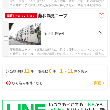
ぜひ一度見ていただきたい、「ヒルズ寺尾２番館」です。耐火構造なの
で避難するまでの間は燃え落ちる事がありません。共有部分も清潔感が
あり、綺麗な中古マンションです。多くの方に...
藤和鶴見コープ
売買 | 中古マンション
過去掲載物件
藤和鶴見コープ：京浜東北線鶴見にも近くて便利。中古のマンションな
ら費用も抑えられ、その分の費用を他に充てることが出来ます。耐火構
造の物件になりますので火災保険がお安くなり...
11
0
1～11
該当物件数
件
販売数
件
件を表示
変更
絞り込み条件：
なし