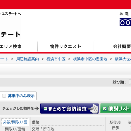
テート
>
周辺施設案内
>
横浜市中区
>
横浜市中区の遊園地
>
横浜大世
並び順：
募集中のみ表示
外観
/
間取り図
価格
駅徒歩
停歩
交通 / 所在地
間取り/面積