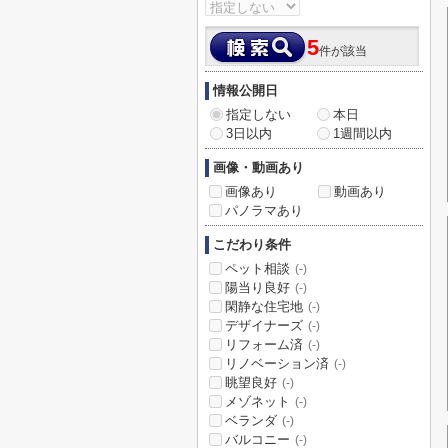
5
件が該当
情報公開日
指定しない
本日
3日以内
1週間以内
画像・動画あり
画像あり
動画あり
パノラマあり
こだわり条件
ペット相談
(-)
陽当り良好
(-)
閑静な住宅地
(-)
デザイナーズ
(-)
リフォーム済
(-)
リノベーション済
(-)
眺望良好
(-)
メゾネット
(-)
ベランダ
(-)
バルコニー
(-)