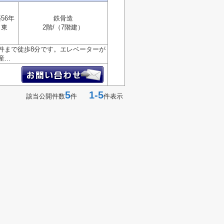
56年
鉄骨造
東
2階/（7階建）
件まで徒歩8分です。エレベーターが
..
5
1-5
該当公開件数
件
件表示