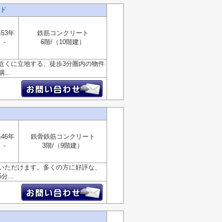
ド
53年
鉄筋コンクリート
-
6階/（10階建）
近くに立地する、徒歩3分圏内の物件
..
46年
鉄骨鉄筋コンクリート
-
3階/（9階建）
いただけます。多くの方に好評な、
...