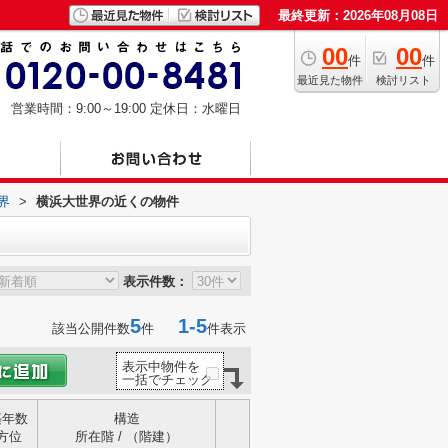
最終更新：2026年08月08日
00
00
件
件
最近見た物件
検討リスト
営業時間：9:00～19:00
定休日：水曜日
界
>
横浜大世界の近くの物件
表示件数：
5
1-5
該当公開件数
件
件表示
表示中物件を
一括でチェック
築年数
構造
方位
所在階 / （階建）