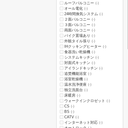
ルーフバルコニー
(-)
オール電化
(-)
24時間換気システム
(-)
２面バルコニー
(-)
３面バルコニー
(-)
両面バルコニー
(-)
バイク置場あり
(-)
外観タイル張り
(-)
IHクッキングヒーター
(-)
食器洗い乾燥機
(-)
システムキッチン
(-)
対面式キッチン
(-)
アイランドキッチン
(-)
追焚機能浴室
(-)
浴室乾燥機
(-)
温水洗浄便座
(-)
独立洗面台
(-)
床暖房
(-)
ウォークインクロゼット
(-)
CS
(-)
BS
(-)
CATV
(-)
インターネット対応
(-)
オートロック