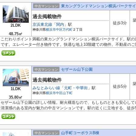
東カングランドマンション横浜パークサイ
中古マンション
過去掲載物件
築
徒歩3分
京浜東北線
「
関内
」駅
2LDK
神奈川県
横浜市中区
万代町
２丁目
48.75㎡
こだわりポイント満載の東カングランドマンション横浜パークサイド。駅の
です。エレベーター付き物件です。快適な地上10階建ての物件。不動産のご購.
セザール山下公園
中古マンション
過去掲載物件
築
徒歩5分
みなとみらい線
「
元町・中華街
」駅
1LDK
神奈川県
横浜市中区
山下町
35.80㎡
セザール山下公園の詳しい情報。耐火構造なので、もしものときも安心して
清潔感のある室内が魅力の中古マンションです。駅の近くに立地する、徒歩5分
山手町コーポラスB棟
中古マンション