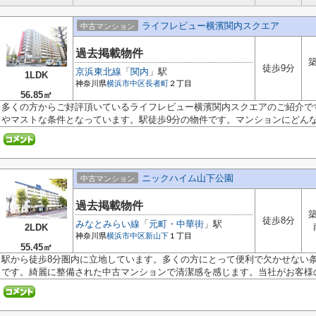
ライフレビュー横濱関内スクエア
中古マンション
過去掲載物件
築
徒歩9分
京浜東北線
「
関内
」駅
1LDK
神奈川県
横浜市中区
長者町
２丁目
56.85㎡
多くの方からご好評頂いているライフレビュー横濱関内スクエアのご紹介で
やマストな条件となっています。駅徒歩9分の物件です。マンションにどんな人
ニックハイム山下公園
中古マンション
過去掲載物件
築
徒歩8分
みなとみらい線
「
元町・中華街
」駅
2LDK
神奈川県
横浜市中区
新山下
１丁目
55.45㎡
駅から徒歩8分圏内に立地しています。多くの方にとって便利で欠かせない
です。綺麗に整備された中古マンションで清潔感を感じます。当社がお客様の.