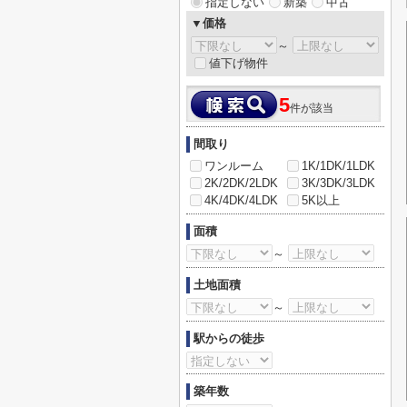
指定しない
新築
中古
▼価格
～
値下げ物件
5
件が該当
間取り
ワンルーム
1K/1DK/1LDK
2K/2DK/2LDK
3K/3DK/3LDK
4K/4DK/4LDK
5K以上
面積
～
土地面積
～
駅からの徒歩
築年数