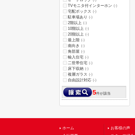
(-)
TVモニタ付インターホン
(-)
宅配ボックス
(-)
駐車場あり
(-)
2階以上
(-)
10階以上
(-)
20階以上
(-)
最上階
(-)
南向き
(-)
角部屋
(-)
輸入住宅
(-)
二世帯住宅
(-)
床下収納
(-)
複層ガラス
(-)
自由設計対応
(-)
5
件が該当
ホーム
お客様の声