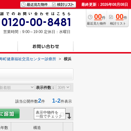
最終更新：2026年08月08日
00
00
件
件
最近見た物件
検討リスト
営業時間：9:00～19:00
定休日：水曜日
寿町健康福祉交流センター診療所
>
横浜
表示件数：
2
1-2
該当公開件数
件
件表示
表示中物件を
一括でチェック
築年数
構造