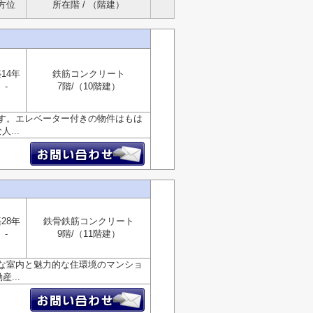
方位
所在階 / （階建）
14年
鉄筋コンクリート
-
7階/（10階建）
す。エレベーター付きの物件はもは
...
28年
鉄骨鉄筋コンクリート
-
9階/（11階建）
な室内と魅力的な住環境のマンショ
...