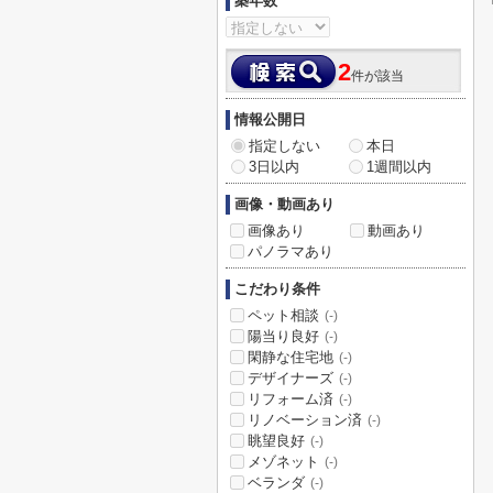
築年数
2
件が該当
情報公開日
指定しない
本日
3日以内
1週間以内
画像・動画あり
画像あり
動画あり
パノラマあり
こだわり条件
ペット相談
(-)
陽当り良好
(-)
閑静な住宅地
(-)
デザイナーズ
(-)
リフォーム済
(-)
リノベーション済
(-)
眺望良好
(-)
メゾネット
(-)
ベランダ
(-)