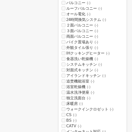
バルコニー
(-)
ルーフバルコニー
(-)
オール電化
(-)
24時間換気システム
(-)
２面バルコニー
(-)
３面バルコニー
(-)
両面バルコニー
(-)
バイク置場あり
(-)
外観タイル張り
(-)
IHクッキングヒーター
(-)
食器洗い乾燥機
(-)
システムキッチン
(-)
対面式キッチン
(-)
アイランドキッチン
(-)
追焚機能浴室
(-)
浴室乾燥機
(-)
温水洗浄便座
(-)
独立洗面台
(-)
床暖房
(-)
ウォークインクロゼット
(-)
CS
(-)
BS
(-)
CATV
(-)
インターネット対応
(-)