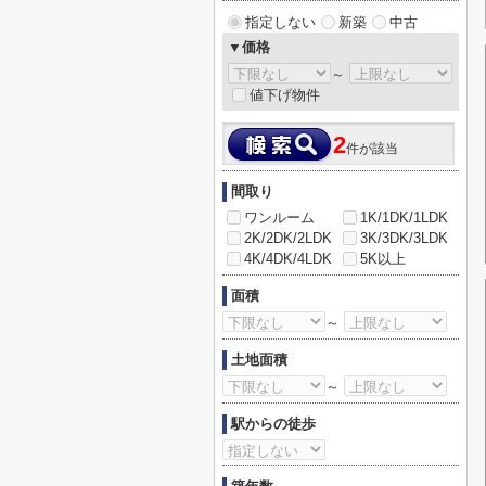
指定しない
新築
中古
▼価格
～
値下げ物件
2
件が該当
間取り
ワンルーム
1K/1DK/1LDK
2K/2DK/2LDK
3K/3DK/3LDK
4K/4DK/4LDK
5K以上
面積
～
土地面積
～
駅からの徒歩