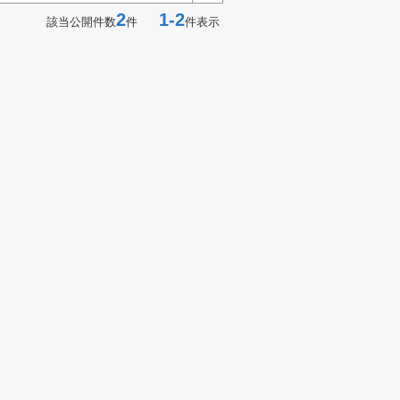
2
1-2
該当公開件数
件
件表示