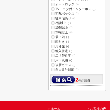
オートロック
(-)
TVモニタ付インターホン
(-)
宅配ボックス
(-)
駐車場あり
(-)
2階以上
(-)
10階以上
(-)
20階以上
(-)
最上階
(-)
南向き
(-)
角部屋
(-)
輸入住宅
(-)
二世帯住宅
(-)
床下収納
(-)
複層ガラス
(-)
自由設計対応
(-)
2
件が該当
ホーム
お客様の声