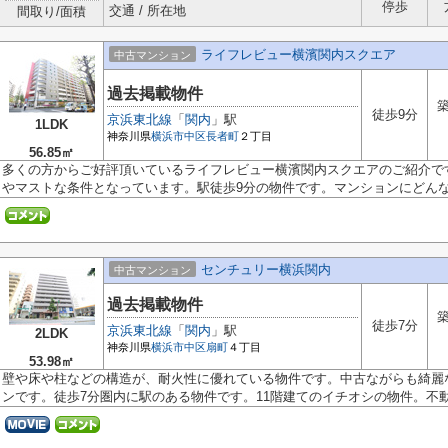
停歩
交通 / 所在地
間取り/面積
ライフレビュー横濱関内スクエア
中古マンション
過去掲載物件
築
徒歩9分
京浜東北線
「
関内
」駅
1LDK
神奈川県
横浜市中区
長者町
２丁目
56.85㎡
多くの方からご好評頂いているライフレビュー横濱関内スクエアのご紹介で
やマストな条件となっています。駅徒歩9分の物件です。マンションにどんな人
センチュリー横浜関内
中古マンション
過去掲載物件
築
徒歩7分
京浜東北線
「
関内
」駅
2LDK
神奈川県
横浜市中区
扇町
４丁目
53.98㎡
壁や床や柱などの構造が、耐火性に優れている物件です。中古ながらも綺麗
ンです。徒歩7分圏内に駅のある物件です。11階建てのイチオシの物件。不動産