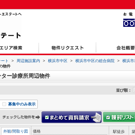
テート
>
周辺施設案内
>
横浜市中区
>
横浜市中区の総合病院
>
横浜市
の物件
ンター診療所周辺物件
並び順：
募集中のみ表示
外観
/
間取り図
価格
駅徒歩