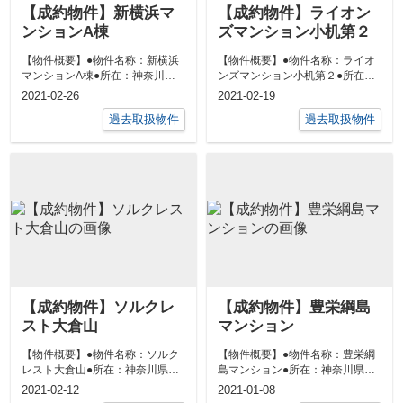
【成約物件】新横浜マ
【成約物件】ライオン
ンションA棟
ズマンション小机第２
【物件概要】●物件名称：新横浜
【物件概要】●物件名称：ライオ
マンションA棟●所在：神奈川県
ンズマンション小机第２●所在：
横浜市港北区菊名６丁目21-7●交
神奈川県横浜市港北区鳥山町
2021-02-26
2021-02-19
通：横...
648●交通：...
過去取扱物件
過去取扱物件
【成約物件】ソルクレ
【成約物件】豊栄綱島
スト大倉山
マンション
【物件概要】●物件名称：ソルク
【物件概要】●物件名称：豊栄綱
レスト大倉山●所在：神奈川県横
島マンション●所在：神奈川県横
浜市港北区師岡町245-29●交通：
浜市港北区綱島上町４６－３●交
2021-02-12
2021-01-08
東急...
通：東急東...