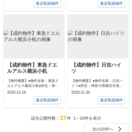
過去取扱物件
過去取扱物件
【成約物件】東急ドエ
【成約物件】日吉ハイ
ルアルス横浜小机
ツ
【物件概要】●物件名称：東急ド
【物件概要】●物件名称：日吉ハ
エルアルス横浜小机●所在：神奈
イツ●所在：神奈川県横浜市港北
川県横浜市港北区小机町2550●交
区下田町３丁目５－１●交通：東
2020-12-19
2020-11-30
通：横...
急東横線「...
過去取扱物件
過去取扱物件
37
該当公開件数：
件
1～20
件を表示
次の20件へ