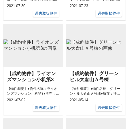
浜市港北区日吉本町３丁目21-5●
浜市港北区新吉田東８丁目36-
2021-07-30
2021-07-23
交通...
19●交通...
過去取扱物件
過去取扱物件
【成約物件】ライオン
【成約物件】グリーン
ズマンション小机第3
ヒル大倉山Ａ号棟
【物件概要】●物件名称：ライオ
【物件概要】●物件名称：グリー
ンズマンション小机第3●所在：神
ンヒル大倉山Ａ号棟●所在：神奈
奈川県横浜市港北区小机町208-
川県横浜市港北区師岡町４１８●
2021-07-02
2021-05-14
2●交...
交通：東急...
過去取扱物件
過去取扱物件