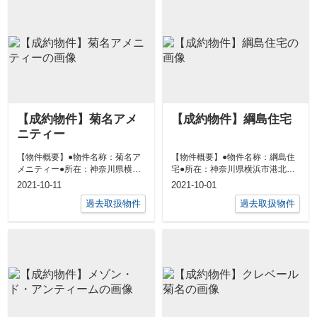
【成約物件】菊名アメ
【成約物件】綱島住宅
ニティー
【物件概要】●物件名称：菊名ア
【物件概要】●物件名称：綱島住
メニティー●所在：神奈川県横浜
宅●所在：神奈川県横浜市港北区
市港北区菊名７丁目5-10●交通：
綱島西５丁目３－１６●交通：東
2021-10-11
2021-10-01
東急東...
急東横線「...
過去取扱物件
過去取扱物件