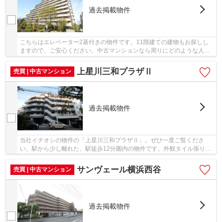
過去掲載物件
こちらはエレベーター2基付きの物件です。11階建ての建物もお探しし
ますので、ご安心ください。中古マンションなら周りにどのような人が
住んでいるかも知ることができます。相鉄本線上...
上星川三和プラザⅡ
売買 | 中古マンション
過去掲載物件
当社イチオシの物件の「上星川三和プラザⅡ」。ぜひ一度ご覧くださ
い。駅から少し離れた、駅徒歩12分圏内の物件です。外観タイル張りで
すので、見た目も華やかです。中古でありながら、...
サンヴェール横浜西谷
売買 | 中古マンション
過去掲載物件