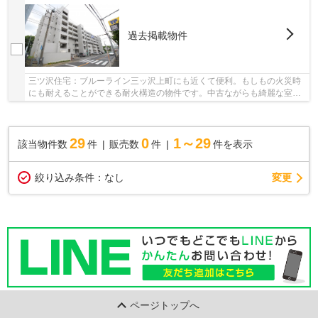
過去掲載物件
三ツ沢住宅：ブルーライン三ッ沢上町にも近くて便利。もしもの火災時
にも耐えることができる耐火構造の物件です。中古ながらも綺麗な室内
と魅力的な住環境のマンションです。駅まで歩...
29
0
1～29
該当物件数
件
販売数
件
件を表示
変更
絞り込み条件：
なし
ページトップへ