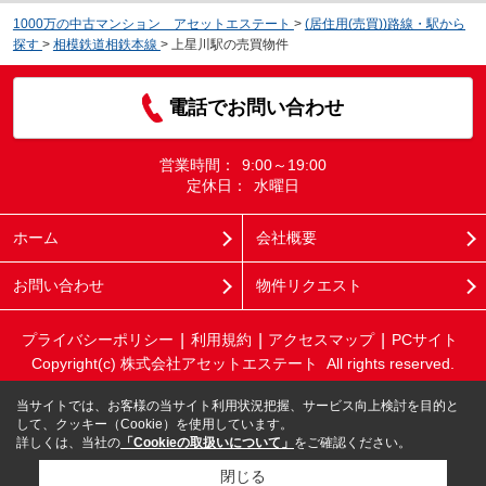
1000万の中古マンション アセットエステート
>
(居住用(売買))路線・駅から
探す
>
相模鉄道相鉄本線
>
上星川駅の売買物件
電話でお問い合わせ
営業時間：
9:00～19:00
定休日：
水曜日
ホーム
会社概要
お問い合わせ
物件リクエスト
プライバシーポリシー
利用規約
アクセスマップ
PCサイト
Copyright(c) 株式会社アセットエステート All rights reserved.
当サイトでは、お客様の当サイト利用状況把握、サービス向上検討を目的と
して、クッキー（Cookie）を使用しています。
詳しくは、当社の
「Cookieの取扱いについて」
をご確認ください。
閉じる