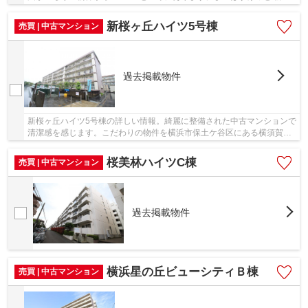
ケ丘店まで48mです。物件購入まで煩わしい打ち...
新桜ヶ丘ハイツ5号棟
売買 | 中古マンション
過去掲載物件
新桜ヶ丘ハイツ5号棟の詳しい情報。綺麗に整備された中古マンションで
清潔感を感じます。こだわりの物件を横浜市保土ケ谷区にある横須賀線
東戸塚近郊でお探しなら、不動産情報を豊富に...
桜美林ハイツC棟
売買 | 中古マンション
過去掲載物件
横浜星の丘ビューシティＢ棟
売買 | 中古マンション