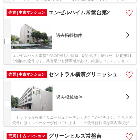
どんな人が住んでいるのかも中古マンションなら...
エンゼルハイム常盤台第2
売買 | 中古マンション
過去掲載物件
エンゼルハイム常盤台第2の詳しい情報。駅から少し離れた、駅徒歩11
分圏内の物件です。共有部分も清潔感があり、綺麗な中古マンションで
す。当社でしか取り扱っていない物件がご紹介で...
セントラル横濱グリニッシュガーデン
売買 | 中古マンション
過去掲載物件
「セントラル横濱グリニッシュガーデン」のここがイチオシ。こちらの
物件にはエレベーターが付いています。この物件は快適な室内環境が魅
力の中古マンションとなっています。横浜市保...
グリーンヒルズ常盤台
売買 | 中古マンション