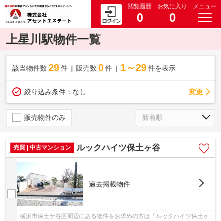
閲覧履歴
お気に入り
メニュー
0
0
上星川駅物件一覧
29
0
1～29
該当物件数
件
販売数
件
件を表示
変更
絞り込み条件：
なし
販売物件のみ
ルックハイツ保土ヶ谷
売買 | 中古マンション
過去掲載物件
横浜市保土ケ谷区周辺にある物件をお求めの方は「ルックハイツ保土ヶ