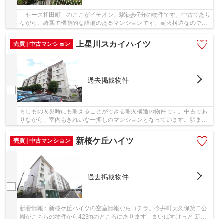
「セーズ和田町」のここがイチオシ。駅徒歩7分の物件です。中古であり
ながら、綺麗で機能的な設備のあるマンションです。耐火構造なので火
災時の加熱に一定時間耐える性能を持っていま...
上星川スカイハイツ
売買 | 中古マンション
過去掲載物件
もしもの火災時にも耐えることができる耐火構造の物件です。中古であ
りながら、室内もきれいな一押しのマンションとなっています。駅まで
徒歩13分の場所に立地しています。不動産に関...
新桜ケ丘ハイツ
売買 | 中古マンション
過去掲載物件
新着情報：新桜ケ丘ハイツの空室情報ならコチラ。今井町大久保第二公
園がこちらの物件から423mのところにあります。まいばすけっと 新桜