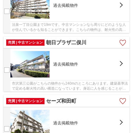
過去掲載物件
法泉一丁目公園まで19mです。中古マンションなら周りにどのような人
が住んでいるかも知ることができます。こちらの物件は、耐火性の高い
構造になっております。不動産購入は人生で一度...
朝日プラザ二俣川
売買 | 中古マンション
過去掲載物件
市沢第三公園がこちらの物件から240mのところにあります。建築基準法
で定める耐火性の高い構造になっています。身近に人を感じることがで
きる中古マンションです。アセットエステート...
セーズ和田町
売買 | 中古マンション
過去掲載物件