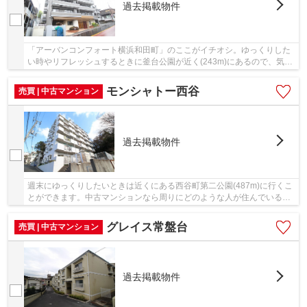
過去掲載物件
「アーバンコンフォート横浜和田町」のここがイチオシ。ゆっくりした
い時やリフレッシュするときに釜台公園が近く(243m)にあるので、気軽
に外出も可能です。快適な周辺環境のある、徒...
モンシャトー西谷
売買 | 中古マンション
過去掲載物件
週末にゆっくりしたいときは近くにある西谷町第二公園(487m)に行くこ
とができます。中古マンションなら周りにどのような人が住んでいるか
も知ることができます。駅まで徒歩13分のとこ...
グレイス常盤台
売買 | 中古マンション
過去掲載物件