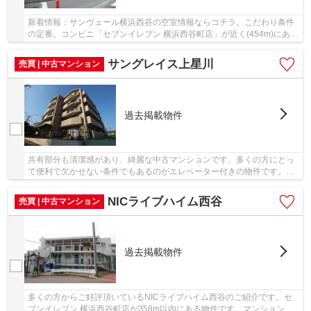
新着情報：サンヴェール横浜西谷の空室情報ならコチラ。こだわり条件
の定番。コンビニ「セブンイレブン 横浜西谷町店」が近く(454m)にあり
ます。駅から徒歩10分の物件です。綺麗に整備...
サングレイス上星川
売買 | 中古マンション
過去掲載物件
共有部分も清潔感があり、綺麗な中古マンションです。多くの方にとっ
て便利で欠かせない条件でもあるのがエレベーター付きの物件です。駅
から徒歩8分圏内に立地しています。横浜市保土...
NICライブハイム西谷
売買 | 中古マンション
過去掲載物件
多くの方からご好評頂いているNICライブハイム西谷のご紹介です。セ
ブンイレブン 横浜西谷町店が358m以内にある物件です。マンションに