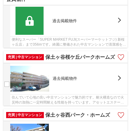
過去掲載物件
便利なスーパー「SUPER MARKET FUJI(スーパーマーケットフジ) 新桜
ヶ丘店」まで356mです。綺麗に整備された中古マンションで清潔感を感
じます。主要構造部が非損傷性と延焼防止の性能...
保土ヶ谷桜ケ丘パークホームズ
売買 | 中古マンション
過去掲載物件
住んでいて心地の良い中古マンションで魅力的です。耐火構造なので火
災時の加熱に一定時間耐える性能を持っています。アセットエステート
がご紹介している物件情報で、お客様のご希望...
保土ヶ谷西パーク・ホームズ
売買 | 中古マンション