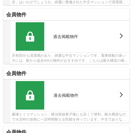
谷」はいかがでしょうか。綺麗に整備された中古マンションで清潔感を
感じます。不動産購入は人生で一度あるかない...
会員物件
過去掲載物件
共有部分も清潔感があり、綺麗な中古マンションです。電車移動の多い
方には、駅から徒歩4分の物件がおすすめです。こちらは耐火構造の物件
です。交通アクセスが良好な相鉄本線和田町周...
会員物件
過去掲載物件
藤塚ヒミコマンション：横須賀線東戸塚にも近くて便利。耐火構造なの
で火災時の加熱に一定時間耐える性能を持っています。中古でありなが
ら、室内もきれいな一押しのマンションとなっ...
会員物件