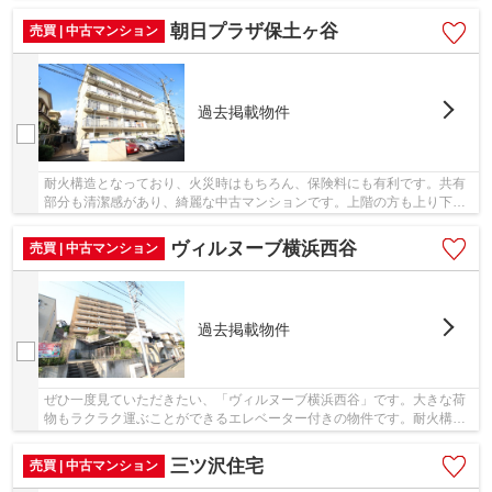
ものときも安心していただけます。駅から徒歩7...
朝日プラザ保土ヶ谷
売買 | 中古マンション
過去掲載物件
耐火構造となっており、火災時はもちろん、保険料にも有利です。共有
部分も清潔感があり、綺麗な中古マンションです。上階の方も上り下り
しやすい、エレベーター付きの物件となってい...
ヴィルヌーブ横浜西谷
売買 | 中古マンション
過去掲載物件
ぜひ一度見ていただきたい、「ヴィルヌーブ横浜西谷」です。大きな荷
物もラクラク運ぶことができるエレベーター付きの物件です。耐火構造
なので避難するまでの間は燃え落ちる事があり...
三ツ沢住宅
売買 | 中古マンション