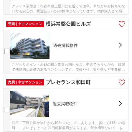
グレイス常盤台：相鉄本線上星川にも近くて便利。車などをお持ちでな
い方も安心の、駅近徒歩12分の物件となっています。物件購入まで煩わ
しい打ち合わせが少ないのも、中古マンション...
横浜常盤公園ヒルズ
売買 | 中古マンション
過去掲載物件
こだわりポイント満載の横浜常盤公園ヒルズ。中古でありながら、綺麗
で機能的な設備のあるマンションです。屋根や柱、梁や壁など主要構造
部が耐火構造となっています。こちらのエレベ...
プレセランス和田町
売買 | 中古マンション
過去掲載物件
和田二丁目公園が物件から403mのところにあります。歩いて416mの場
所に、まいばすけっと 和田町駅前店があります。耐火構造なので、もし