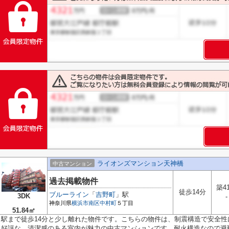
ライオンズマンション天神橋
中古マンション
過去掲載物件
築4
徒歩14分
ブルーライン
「
吉野町
」駅
3DK
-
神奈川県
横浜市南区
中村町
５丁目
51.84㎡
駅まで徒歩14分と少し離れた物件です。こちらの物件は、制震構造で安全
好評な、清潔感のある室内が魅力の中古マンションです。耐火構造なので避難.