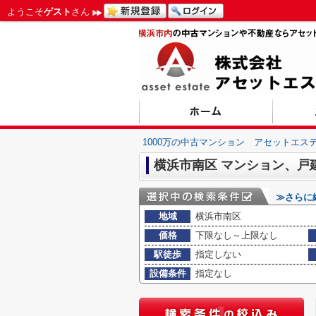
ようこそ
ゲスト
さん
1000万の中古マンション アセットエス
横浜市南区 マンション、戸
≫さらに
地域
横浜市南区
価格
下限なし～上限なし
駅徒歩
指定しない
設備条件
指定なし