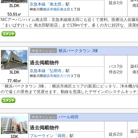
徒歩1分
京急本線
「
南太田
」駅
南
2LDK
神奈川県
横浜市南区
南太田
１丁目
53.01㎡
NICアーバンハイム南太田：京急本線南太田にも近くて便利。医療法人佐藤病
「まいばすけっと 南太田駅前店」まで139mです。多くの方に好評な、清潔感の
横浜パークタウン J棟
中古マンション
過去掲載物件
バス7分
築4
京急本線
「
弘明寺
」駅
停歩2分
南
3LDK
神奈川県
横浜市南区
六ツ川
３丁目
77.40㎡
「横浜パークタウン J棟」：横浜市南区エリアの新居にピッタリ。浄水機が
ので遠くの景色まで見渡せます。動線を意識したデザインのシステムキッチン.
パール蒔田
中古マンション
過去掲載物件
築2
徒歩2分
ブルーライン
「
蒔田
」駅
1DK
-