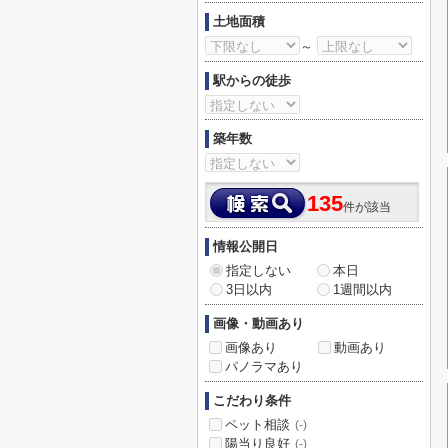
土地面積
～
駅からの徒歩
築年数
135
件が該当
情報公開日
指定しない
本日
3日以内
1週間以内
画像・動画あり
画像あり
動画あり
パノラマあり
こだわり条件
ペット相談
(-)
陽当り良好
(-)