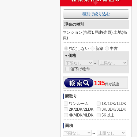
種別で絞り込む
現在の種別
マンション(売買),戸建(売買),土地(売
買)
指定しない
新築
中古
▼価格
～
値下げ物件
135
件が該当
間取り
ワンルーム
1K/1DK/1LDK
2K/2DK/2LDK
3K/3DK/3LDK
4K/4DK/4LDK
5K以上
面積
～