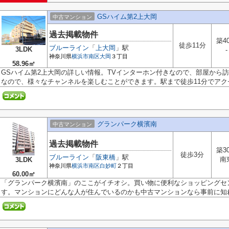
GSハイム第2上大岡
中古マンション
過去掲載物件
築4
徒歩11分
ブルーライン
「
上大岡
」駅
3LDK
-
神奈川県
横浜市南区
大岡
３丁目
58.96㎡
GSハイム第2上大岡の詳しい情報。TVインターホン付きなので、部屋から
なので、様々なチャンネルを楽しむことができます。駅まで徒歩11分でアクセス
グランパーク横濱南
中古マンション
過去掲載物件
築3
徒歩3分
ブルーライン
「
阪東橋
」駅
南
3LDK
神奈川県
横浜市南区
白妙町
２丁目
60.00㎡
「グランパーク横濱南」のここがイチオシ。買い物に便利なショッピングセン
す。マンションにどんな人が住んでいるのかも中古マンションなら事前に知れ.