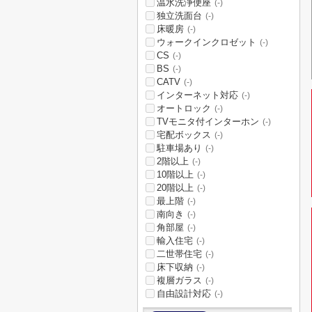
温水洗浄便座
(-)
独立洗面台
(-)
床暖房
(-)
ウォークインクロゼット
(-)
CS
(-)
BS
(-)
CATV
(-)
インターネット対応
(-)
オートロック
(-)
TVモニタ付インターホン
(-)
宅配ボックス
(-)
駐車場あり
(-)
2階以上
(-)
10階以上
(-)
20階以上
(-)
最上階
(-)
南向き
(-)
角部屋
(-)
輸入住宅
(-)
二世帯住宅
(-)
床下収納
(-)
複層ガラス
(-)
自由設計対応
(-)