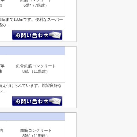
西
6階/（7階建）
院まで180mです。便利なスーパー
...
7年
鉄骨鉄筋コンクリート
東
8階/（11階建）
備え付けられています。眺望良好な
..
3年
鉄筋コンクリート
8階/（11階建）