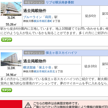
リブゼ横浜南参番館
中古マンション
過去掲載物件
築3
徒歩6分
ブルーライン
「
蒔田
」駅
3LDK
-
神奈川県
横浜市南区
通町
２丁目
55.26㎡
駅から徒歩6分圏内に立地しています。地上10階建てでお問い合わせも多い
にどのような人が住んでいるかも知ることができます。多くの方にご好評のエレ
保土ヶ谷スカイハイツ
中古マンション
過去掲載物件
築5
徒歩18分
横須賀線
「
保土ケ谷
」駅
1LDK
-
神奈川県
横浜市南区
永田北
１丁目
34.96㎡
多くの方からご好評頂いている保土ヶ谷スカイハイツのご紹介です。耐火構
室内と魅力的な住環境のマンションです。夢のマイホームを手に入れるなら、.