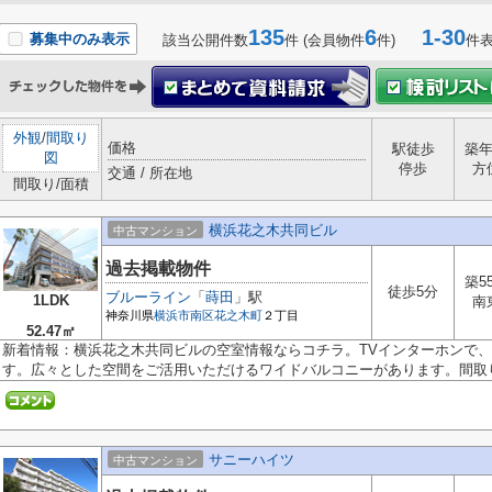
135
6
1-30
募集中のみ表示
該当公開件数
件 (会員物件
件)
件
外観
/
間取り
価格
駅徒歩
築
図
停歩
方
交通 / 所在地
間取り/面積
横浜花之木共同ビル
中古マンション
過去掲載物件
築5
徒歩5分
ブルーライン
「
蒔田
」駅
1LDK
南
神奈川県
横浜市南区
花之木町
２丁目
52.47㎡
新着情報：横浜花之木共同ビルの空室情報ならコチラ。TVインターホンで
す。広々とした空間をご活用いただけるワイドバルコニーがあります。間取り1L
サニーハイツ
中古マンション