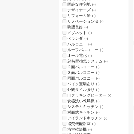
閑静な住宅地
(-)
デザイナーズ
(-)
リフォーム済
(-)
リノベーション済
(-)
眺望良好
(-)
メゾネット
(-)
ベランダ
(-)
バルコニー
(-)
ルーフバルコニー
(-)
オール電化
(-)
24時間換気システム
(-)
２面バルコニー
(-)
３面バルコニー
(-)
両面バルコニー
(-)
バイク置場あり
(-)
外観タイル張り
(-)
IHクッキングヒーター
(-)
食器洗い乾燥機
(-)
システムキッチン
(-)
対面式キッチン
(-)
アイランドキッチン
(-)
追焚機能浴室
(-)
浴室乾燥機
(-)