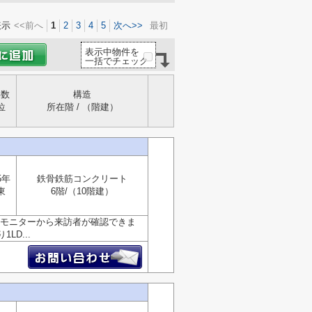
表示
<<前へ
1
2
3
4
5
次へ>>
最初
表示中物件を
一括でチェック
年数
構造
位
所在階 / （階建）
5年
鉄骨鉄筋コンクリート
東
6階/（10階建）
、モニターから来訪者が確認できま
D...