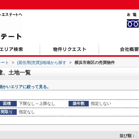
テート
>
(居住用(売買))地域から探す
>
横浜市南区の売買物件
建、土地一覧
細かいエリアに絞って見る。
面積
下限なし～上限なし
築年数
指定しない
間取り
指定なし
並び順：