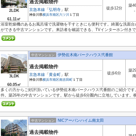
過去掲載物件
築4
徒歩12分
京急本線
「
弘明寺
」駅
2LDK
-
神奈川県
横浜市南区
六ツ川
１丁目
61.11㎡
浴室乾燥機のあるお風呂場で洗濯物を干すときにも便利です。綺麗な洗面台
ができる中古マンションです。来訪者を確認できる、TVインターホン付きです
伊勢佐木南パークハウス弐番館
中古マンション
過去掲載物件
築2
徒歩6分
京急本線
「
黄金町
」駅
3LDK
神奈川県
横浜市南区
南吉田町
１丁目
60.05㎡
多くの方からご好評頂いている伊勢佐木南パークハウス弐番館のご紹介です
件。築26年の中古マンションです。駅から徒歩6分圏内に立地しています。横浜
NICアーバンハイム南太田
中古マンション
過去掲載物件
築4