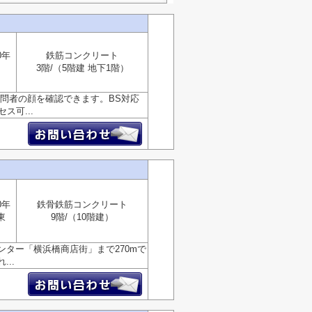
0年
鉄筋コンクリート
3階/（5階建 地下1階）
訪問者の顔を確認できます。BS対応
可...
0年
鉄骨鉄筋コンクリート
東
9階/（10階建）
ター「横浜橋商店街」まで270mで
..