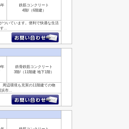
6年
鉄筋コンクリート
4階/（6階建）
がついています。便利で快適な生活
...
9年
鉄骨鉄筋コンクリート
南
3階/（11階建 地下1階）
。周辺環境も充実の11階建ての物
市...
1年
鉄筋コンクリート