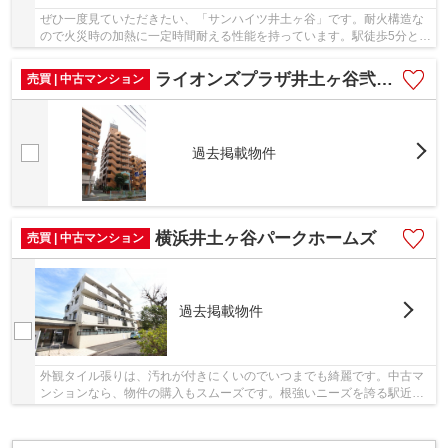
ぜひ一度見ていただきたい、「サンハイツ井土ヶ谷」です。耐火構造な
ので火災時の加熱に一定時間耐える性能を持っています。駅徒歩5分とい
うアクセスの良さが魅力的な物件です。中古マ...
ライオンズプラザ井土ヶ谷弐番館
売買 | 中古マンション
過去掲載物件
横浜井土ヶ谷パークホームズ
売買 | 中古マンション
過去掲載物件
外観タイル張りは、汚れが付きにくいのでいつまでも綺麗です。中古マ
ンションなら、物件の購入もスムーズです。根強いニーズを誇る駅近の
物件となり、徒歩6分に駅があります。アセット...