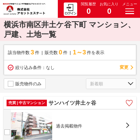
閲覧履歴
お気に入り
メニュー
0
0
横浜市南区井土ケ谷下町 マンション、
戸建、土地一覧
3
0
1～3
該当物件数
件
販売数
件
件を表示
変更
絞り込み条件：
なし
販売物件のみ
サンハイツ井土ヶ谷
売買 | 中古マンション
過去掲載物件