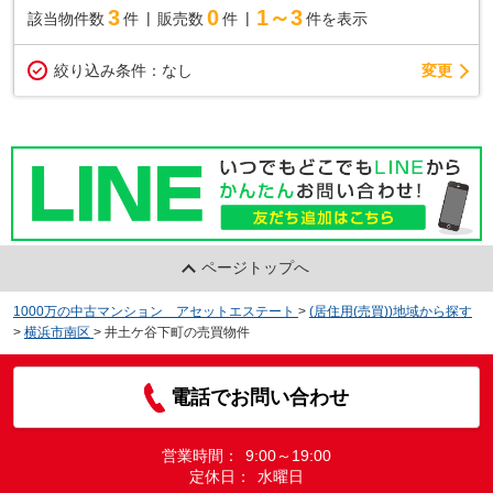
3
0
1～3
該当物件数
件
販売数
件
件を表示
変更
絞り込み条件：
なし
ページトップへ
1000万の中古マンション アセットエステート
>
(居住用(売買))地域から探す
>
横浜市南区
>
井土ケ谷下町の売買物件
電話でお問い合わせ
営業時間：
9:00～19:00
定休日：
水曜日