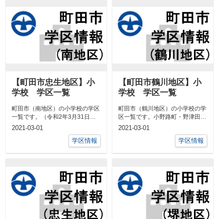
【町田市忠生地区】小
【町田市鶴川地区】小
学校 学区一覧
学校 学区一覧
町田市（南地区）の小学校の学区
町田市（鶴川地区）の小学校の学
一覧です。（令和2年3月31日現
区一覧です。小野路町・野津田町
在）金森・金森東・鶴間・南町田
鶴川第一小学校小野路町1～
2021-03-01
2021-03-01
南第一小...
2001、20...
学区情報
学区情報