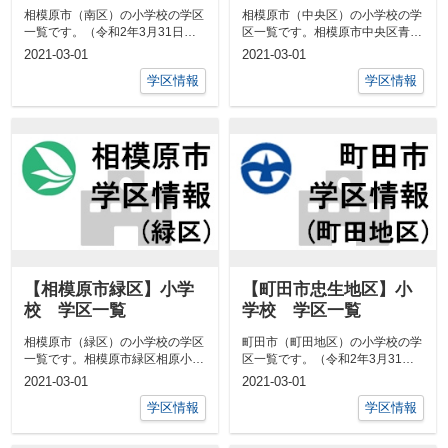
相模原市（南区）の小学校の学区
相模原市（中央区）の小学校の学
一覧です。（令和2年3月31日現
区一覧です。相模原市中央区青葉
在）相模原市南区麻溝小学校麻溝
小学校青葉２丁目、３丁目並木４
2021-03-01
2021-03-01
台１丁目...
丁目緑が丘...
学区情報
学区情報
【相模原市緑区】小学
【町田市忠生地区】小
校 学区一覧
学校 学区一覧
相模原市（緑区）の小学校の学区
町田市（町田地区）の小学校の学
一覧です。相模原市緑区相原小学
区一覧です。（令和2年3月31日
校相原2丁目29番5号～40号・30
現在）原町田・中町・森野・旭町
2021-03-01
2021-03-01
番1...
町田第一...
学区情報
学区情報