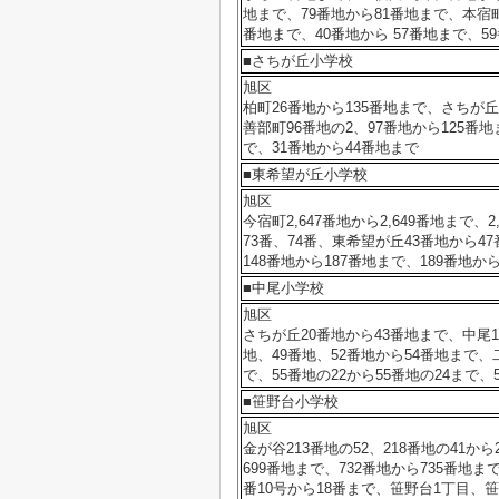
地まで、79番地から81番地まで、本宿町8
番地まで、40番地から 57番地まで、5
■さちが丘小学校
旭区
柏町26番地から135番地まで、さちが丘5
善部町96番地の2、97番地から125番
で、31番地から44番地まで
■東希望が丘小学校
旭区
今宿町2,647番地から2,649番地まで、
73番、74番、東希望が丘43番地から47
148番地から187番地まで、189番地か
■中尾小学校
旭区
さちが丘20番地から43番地まで、中尾1
地、49番地、52番地から54番地まで、二
で、55番地の22から55番地の24まで、
■笹野台小学校
旭区
金が谷213番地の52、218番地の41から
699番地まで、732番地から735番地ま
番10号から18番まで、笹野台1丁目、笹