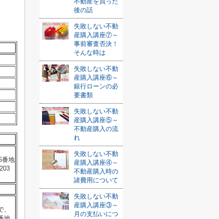
不動産を買った
後の話
失敗しない不動
産購入講座⑦～
事前審査否決！
そんな時は
失敗しない不動
産購入講座⑥～
銀行ローンの必
要書類
失敗しない不動
産購入講座⑤～
不動産購入の流
れ
失敗しない不動
6番地
産購入講座④～
203
不動産購入時の
諸費用について
失敗しない不動
産購入講座③～
で、
月の支払いにつ
番地