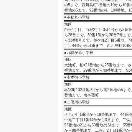
の5まで、西川島町1番地の10から10番
番地の5まで、92番地の4、104番地、1
■不動丸小学校
旭区
白根1丁目、白根2丁目3番1号から3番1
ら28番まで、30番1号から30番7号まで
ら33番8号まで、鶴ケ峰2丁目6番地、7
丁目44番から51番まで、西川島町10番
■万騎が原小学校
旭区
大池町、柏町1番地から25番地まで、さち
番地まで、29番地から40番地まで、53
■南本宿小学校
旭区
本宿町102番地の2から102番地の5まで、
番地まで、南本宿町
■二俣川小学校
旭区
さちが丘1番地から19番地まで、44番地
中尾二丁目1番14号から3番まで、二俣川
53番地の21から53番地の34まで、55
から88番地まで、二俣川2丁目1番地から