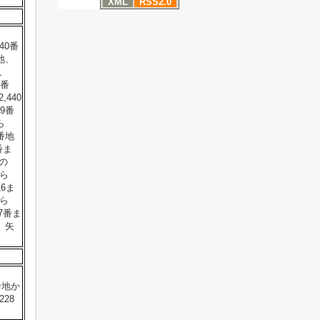
XML
RSS2.0
40番
番地、
で、
9番
,440
29番
ら
0番地
番ま
地の
から
16ま
から
7番ま
、矢
番地か
28