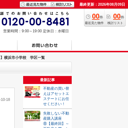
最終更新：2026年08月09日
00
00
件
件
最近見た物件
検討リスト
営業時間：9:00～19:00
定休日：水曜日
区】横浜市小学校 学区一覧
最新記事
不動産の買い替
えはアセットエ
ステートにお任
-10-18
せください！
失敗しない不動
産購入講座
⑧【最終回】～