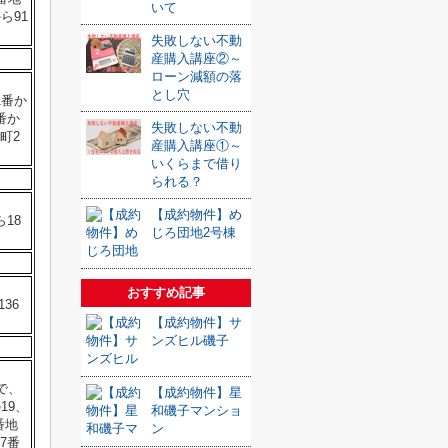
いて
ら91
失敗しない不動
産購入講座②～
ローン減額の落
とし穴
1番か
番か
失敗しない不動
町2
産購入講座①～
いくらまで借り
られる？
【成約物件】め
18
じろ団地2号棟
おすすめ記事
36
【成約物件】サ
ンズヒル磯子
で、
【成約物件】星
19、
和磯子マンショ
番地
ン
7番