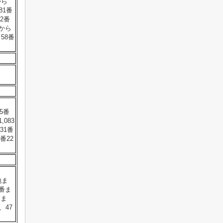
から
81番
2番
8から
58番
5番
083
31番
番22
地ま
9番ま
りま
、47