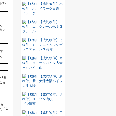
ら35
【成約物件】ハ
イラーク日吉
【成約物件】エ
まで、
クレール弘明寺
地ま
【成約物件】ミ
レニアムレジデ
ンス浦賀
まで、
まで、
【成約物件】オ
ークハイツ大倉
山
【成約物件】新
48番
大津太陽ハイツ
20ま
【成約物件】メ
ゾン滝頭
から
、14
【成約物件】ラ
で、