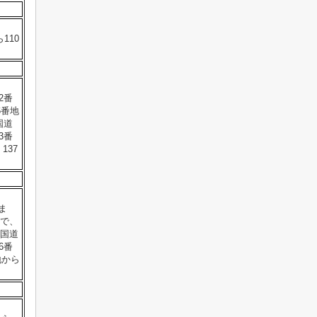
110
2番
6番地
国道
3番
137
ま
まで、
(国道
6番
地から