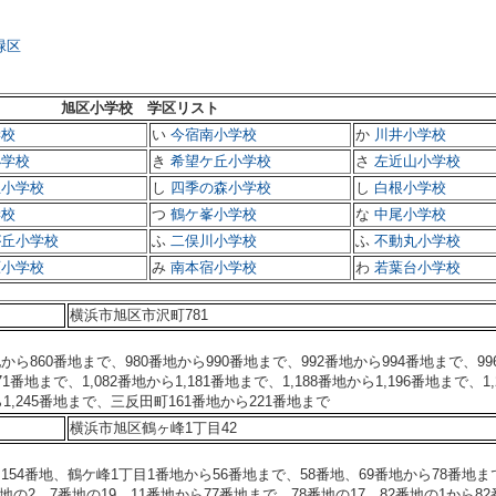
緑区
旭区小学校 学区リスト
学校
い
今宿南小学校
か
川井小学校
学校
き
希望ケ丘小学校
さ
左近山小学校
小学校
し
四季の森小学校
し
白根小学校
学校
つ
鶴ケ峯小学校
な
中尾小学校
丘小学校
ふ
二俣川小学校
ふ
不動丸小学校
小学校
み
南本宿小学校
わ
若葉台小学校
横浜市旭区市沢町781
から860番地まで、980番地から990番地まで、992番地から994番地まで、99
71番地まで、1,082番地から1,181番地まで、1,188番地から1,196番地まで、1,
ら1,245番地まで、三反田町161番地から221番地まで
横浜市旭区鶴ヶ峰1丁目42
、2,154番地、鶴ケ峰1丁目1番地から56番地まで、58番地、69番地から78番地ま
の2、7番地の19、11番地から77番地まで、78番地の17、82番地の1から82