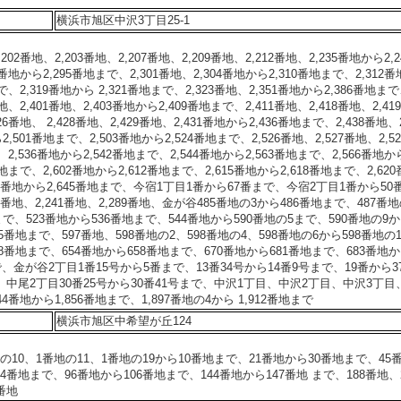
横浜市旭区中沢3丁目25-1
02番地、2,203番地、2,207番地、2,209番地、2,212番地、2,235番地から2,2
0番地から2,295番地まで、2,301番地、2,304番地から2,310番地まで、2,312
まで、2,319番地から 2,321番地まで、2,323番地、2,351番地から2,386番地ま
地、2,401番地、2,403番地から2,409番地まで、2,411番地、2,418番地、2,41
6番地、 2,428番地、2,429番地、2,431番地から2,436番地まで、2,438番地、2
,501番地まで、2,503番地から2,524番地まで、2,526番地、2,527番地、2,5
地、2,536番地から2,542番地まで、2,544番地から2,563番地まで、2,566番地か
番地まで、2,602番地から2,612番地まで、2,615番地から2,618番地まで、2,62
,638番地から2,645番地まで、今宿1丁目1番から67番まで、今宿2丁目1番から50
0番地、2,241番地、2,289番地、金が谷485番地の3から486番地まで、487番
まで、523番地から536番地まで、544番地から590番地の5まで、590番地の9
95番地まで、597番地、598番地の2、598番地の4、598番地の6から598番地の
48番地まで、654番地から658番地まで、670番地から681番地まで、683番地
で、金が谷2丁目1番15号から5番まで、13番34号から14番9号まで、19番から3
、中尾2丁目30番25号から30番41号まで、中沢1丁目、中沢2丁目、中沢3丁目
44番地から1,856番地まで、1,897番地の4から 1,912番地まで
横浜市旭区中希望が丘124
の10、1番地の11、1番地の19から10番地まで、21番地から30番地まで、45
番地まで、96番地から106番地まで、144番地から147番地 まで、188番地、2
番地