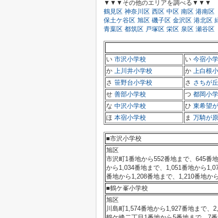
▼▼▼その他のエリアを調べる▼▼▼
鶴見区
神奈川区
西区
中区
南区
港南区
保土ケ谷区
旭区
磯子区
金沢区
港北区
青葉区
都筑区
戸塚区
栄区
泉区
瀬谷区
い
市沢小学校
い
今宿小
か
上川井小学校
か
上白根小
さ
笹野台小学校
さ
さちが丘
せ
善部小学校
つ
都岡小
な
中沢小学校
ひ
東希望が
ほ
本宿小学校
ま
万騎が原
■市沢小学校
旭区
市沢町1番地から552番地まで、645番地
から1,034番地まで、1,051番地から1,0
番地から1,208番地まで、1,210番地か
■鶴ケ峯小学校
旭区
川島町1,574番地から1,927番地まで
鶴ケ峰二丁目1番地から5番地まで、7番地