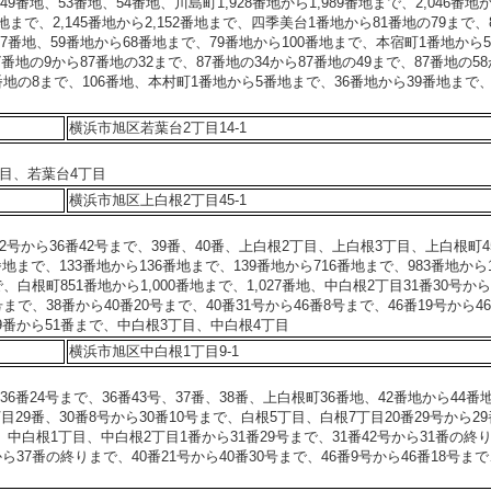
9番地、53番地、54番地、川島町1,928番地から1,989番地まで、2,046番地
79番地まで、2,145番地から2,152番地まで、四季美台1番地から81番地の79まで、
7番地、59番地から68番地まで、79番地から100番地まで、本宿町1番地から5
番地の9から87番地の32まで、87番地の34から87番地の49まで、87番地の5
2番地の8まで、106番地、本村町1番地から5番地まで、36番地から39番地まで、
横浜市旭区若葉台2丁目14-1
丁目、若葉台4丁目
横浜市旭区上白根2丁目45-1
-2号から36番42号まで、39番、40番、上白根2丁目、上白根3丁目、上白根町4
地まで、133番地から136番地まで、139番地から716番地まで、983番地から1,
で、白根町851番地から1,000番地まで、1,027番地、中白根2丁目31番30号から
号まで、38番から40番20号まで、40番31号から46番8号まで、46番19号から46
49番から51番まで、中白根3丁目、中白根4丁目
横浜市旭区中白根1丁目9-1
6番24号まで、36番43号、37番、38番、上白根町36番地、42番地から44番
目29番、30番8号から30番10号まで、白根5丁目、白根7丁目20番29号から2
、中白根1丁目、中白根2丁目1番から31番29号まで、31番42号から31番の終
から37番の終りまで、40番21号から40番30号まで、46番9号から46番18号まで