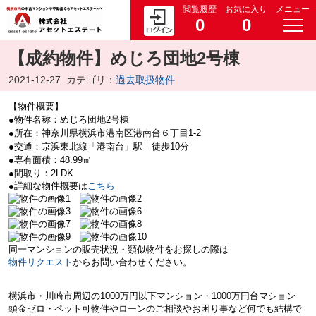
閲覧履歴
お気に入り
メニュー
0
0
【成約物件】めじろ団地2号棟
2021-12-27
カテゴリ：
過去取扱物件
【物件概要】
●物件名称：めじろ団地2号棟
●所在：神奈川県横浜市港南区港南台６丁目1-2
●交通：京浜東北線「港南台」駅 徒歩10分
●専有面積：48.99㎡
●間取り：2LDK
●詳細な物件概要は
こちら
同一マンションの販売状況・類似物件をお探しの際は
物件リクエスト
からお問い合わせください。
横浜市・川崎市周辺の
1000万円以下マンション・
1000万円台マション
頭金ゼロ・ペット可物件やローンのご相談やお困り事など何でも結構で