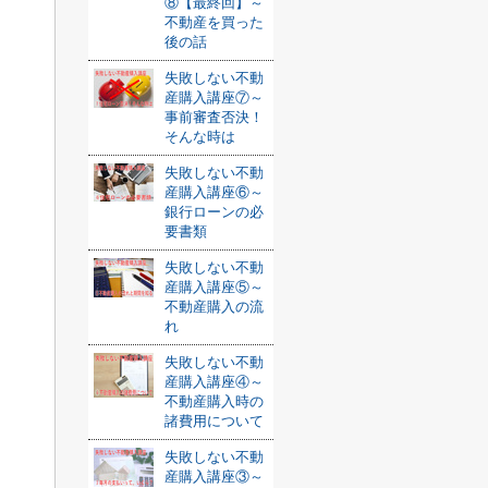
⑧【最終回】～
不動産を買った
後の話
失敗しない不動
産購入講座⑦～
事前審査否決！
そんな時は
失敗しない不動
産購入講座⑥～
銀行ローンの必
要書類
失敗しない不動
産購入講座⑤～
不動産購入の流
れ
失敗しない不動
産購入講座④～
不動産購入時の
諸費用について
失敗しない不動
産購入講座③～