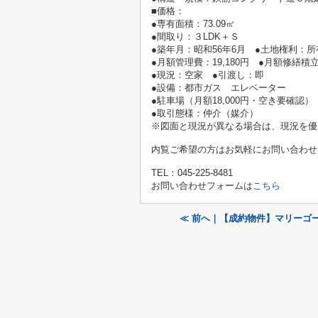
■価格：
●専有面積：73.09㎡
●間取り：３LDK＋Ｓ
●築年月：昭和56年6月 ●土地権利：所
●月額管理費：19,180円 ●月額修繕積立金
●現況：空家 ●引渡し：即
●設備：都市ガス エレベーター
●
駐車場（月額18,000円・空き要確認）
●取引態様：仲介（媒介）
※図面と現況が異なる場合は、現況を優
内覧ご希望の方はお気軽にお問い合わせ
TEL：045-225-8481
お問い合わせフォームは
こちら
≪ 前へ｜【成約物件】マリーゴ