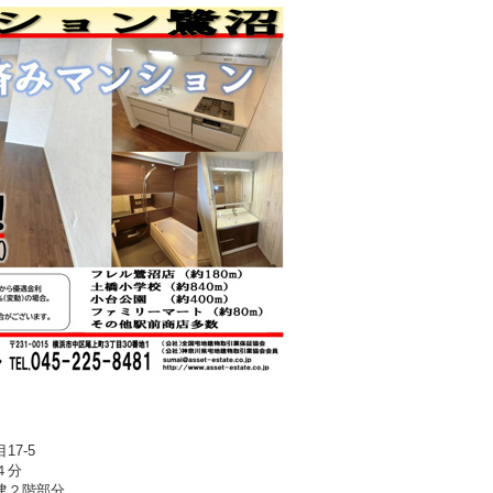
7-5
４分
建２階部分