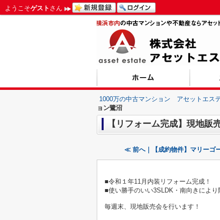
ようこそ
ゲスト
さん
1000万の中古マンション アセットエス
ョン鷺沼
【リフォーム完成】現地販売
≪ 前へ｜【成約物件】マリーゴ
■令和１年11月内装リフォーム完成！
■使い勝手のいい3SLDK・南向きによ
毎週末、現地販売会を行います！