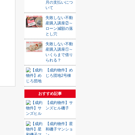
月の支払いにつ
いて
失敗しない不動
産購入講座②～
ローン減額の落
とし穴
失敗しない不動
産購入講座①～
いくらまで借り
られる？
【成約物件】め
じろ団地2号棟
おすすめ記事
【成約物件】サ
ンズヒル磯子
【成約物件】星
和磯子マンショ
ン