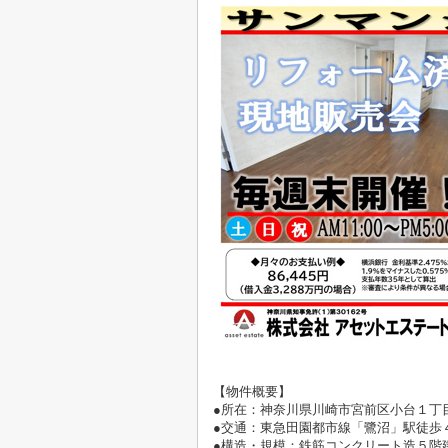
【物件概要】
●所在：神奈川県
川崎市宮前区小台１丁目1
●交通：
東急田園都市線「鷺沼」駅徒歩
●構造・規模：鉄筋
コンクリート造５階