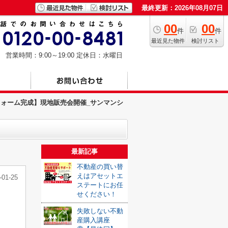
最終更新：2026年08月07日
00
00
件
件
最近見た物件
検討リスト
営業時間：9:00～19:00
定休日：水曜日
フォーム完成】現地販売会開催_サンマンシ
最新記事
不動産の買い替
えはアセットエ
-01-25
ステートにお任
せください！
失敗しない不動
産購入講座