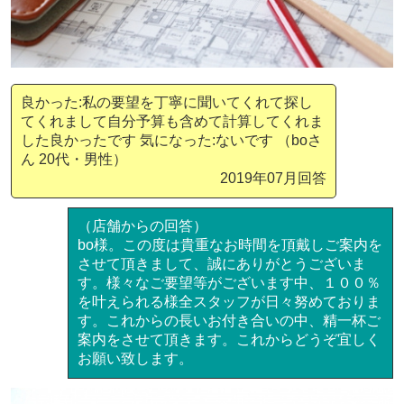
良かった:私の要望を丁寧に聞いてくれて探し
てくれまして自分予算も含めて計算してくれま
した良かったです 気になった:ないです （boさ
ん 20代・男性）
2019年07月回答
（店舗からの回答）
bo様。この度は貴重なお時間を頂戴しご案内を
させて頂きまして、誠にありがとうございま
す。様々なご要望等がございます中、１００％
を叶えられる様全スタッフが日々努めておりま
す。これからの長いお付き合いの中、精一杯ご
案内をさせて頂きます。これからどうぞ宜しく
お願い致します。