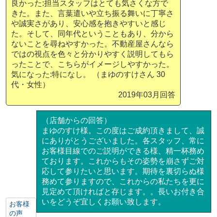
良かった:担当スタッフはとても気さくな方で
きた。また、言葉遣いや立ち振る舞いに丁寧さ
や誠実さがあり、安心感を抱きやすいと感じ
た。そして、同年代ということもあり、分から
ないことを尋ねやすかった。不動産屋さんなら
ではの視点を色々と分かりやすく説明してもら
ったことで、こちらがイメージしやすかった。
気になった:特になし。 （まゆのすけさん 30
代・女性）
2019年03月回答
（店舗からの回答）
まゆのすけ様。この度はご成約頂きまして、誠
にありがとうございました。各スタッフ、常に
お客様目線でのご説明ができる様、精一杯務め
ております。これからもその姿勢を崩さずご対
応して参りたいと思います。期待を裏切らぬ様
務めて参りますので、これからの私たちを更に
見定めて頂ければと存じます。。長いお付き合
いをどうぞ宜しくお願い致します。
お客様
の声