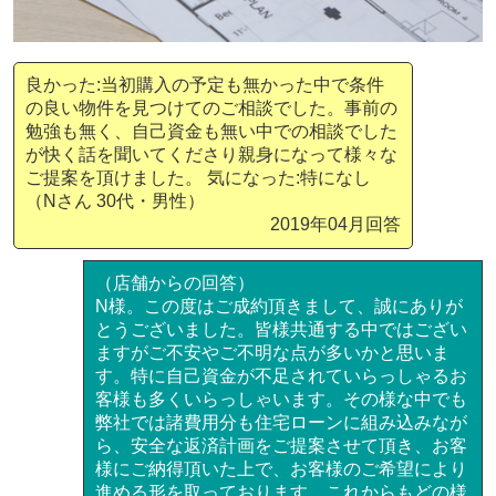
良かった:当初購入の予定も無かった中で条件
の良い物件を見つけてのご相談でした。事前の
勉強も無く、自己資金も無い中での相談でした
が快く話を聞いてくださり親身になって様々な
ご提案を頂けました。 気になった:特になし
（Nさん 30代・男性）
2019年04月回答
（店舗からの回答）
N様。この度はご成約頂きまして、誠にありが
とうございました。皆様共通する中ではござい
ますがご不安やご不明な点が多いかと思いま
す。特に自己資金が不足されていらっしゃるお
客様も多くいらっしゃいます。その様な中でも
弊社では諸費用分も住宅ローンに組み込みなが
ら、安全な返済計画をご提案させて頂き、お客
様にご納得頂いた上で、お客様のご希望により
進める形を取っております。これからもどの様