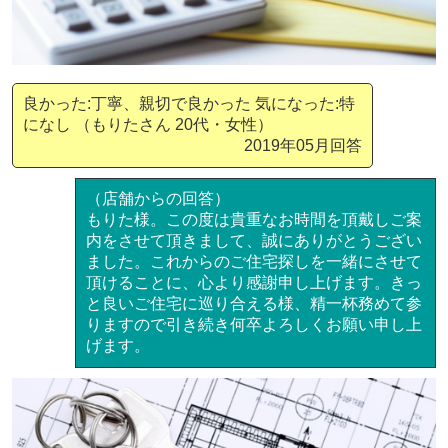
良かった:丁寧、親切で良かった 気になった:特
になし （もりたさん 20代・女性）
2019年05月回答
（店舗からの回答）
もりた様。この度は貴重なお時間を頂戴しご案
内をさせて頂きまして、誠にありがとうござい
ました。これからのご住宅探しを一緒にさせて
頂けることに、心より感謝申し上げます。きっ
と良いご住宅に巡り合える様、精一杯務めて参
りますので引き続き何卒よろしくお願い申し上
げます。