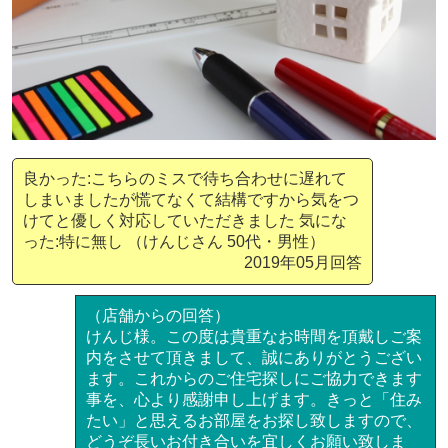
良かった:こちらのミスで待ち合わせに遅れて
しまいましたが慌てなくて結構ですから気をつ
けてと優しく対応していただきました 気にな
った:特に無し （けんじさん 50代・男性）
2019年05月回答
（店舗からの回答）
けんじ様。この度は貴重なお時間を頂戴しご案
内をさせて頂きまして、誠にありがとうござい
ます。これからのご住宅探しにご協力できます
事を、心より感謝申し上げます。きっと「住み
たい」と思えるお部屋をお探し致しますので、
どうぞ長いお付き合いを宜しくお願い致しま