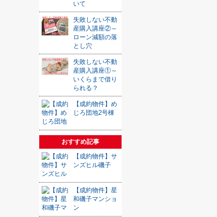
いて
失敗しない不動
産購入講座②～
ローン減額の落
とし穴
失敗しない不動
産購入講座①～
いくらまで借り
られる？
【成約物件】め
じろ団地2号棟
おすすめ記事
【成約物件】サ
ンズヒル磯子
【成約物件】星
和磯子マンショ
ン