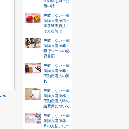
不動産を買った
後の話
失敗しない不動
産購入講座⑦～
事前審査否決！
そんな時は
失敗しない不動
産購入講座⑥～
銀行ローンの必
要書類
失敗しない不動
産購入講座⑤～
不動産購入の流
れ
失敗しない不動
産購入講座④～
 ≫
不動産購入時の
諸費用について
失敗しない不動
産購入講座③～
月の支払いにつ