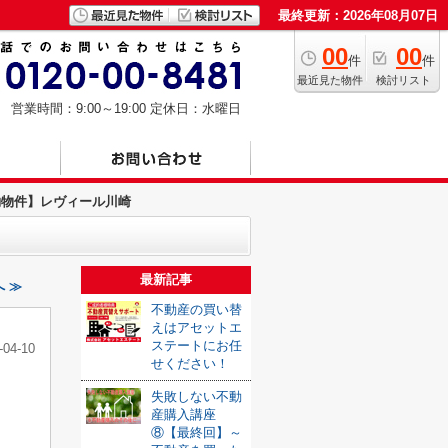
最終更新：2026年08月07日
00
00
件
件
最近見た物件
検討リスト
営業時間：9:00～19:00
定休日：水曜日
約物件】レヴィール川崎
最新記事
 ≫
不動産の買い替
えはアセットエ
ステートにお任
-04-10
せください！
失敗しない不動
産購入講座
⑧【最終回】～