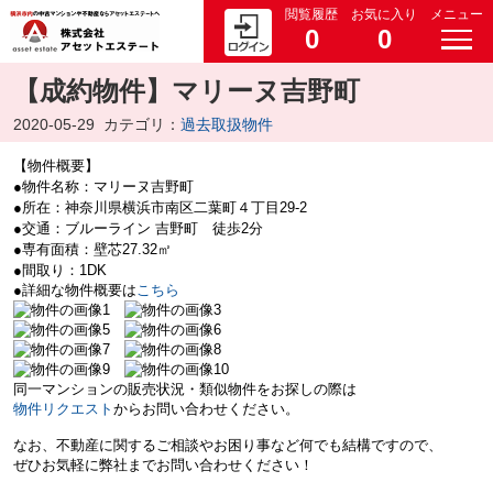
閲覧履歴
お気に入り
メニュー
0
0
【成約物件】マリーヌ吉野町
2020-05-29
カテゴリ：
過去取扱物件
【物件概要】
●物件名称：マリーヌ吉野町
●所在：神奈川県横浜市南区二葉町４丁目29-2
●交通：ブルーライン 吉野町 徒歩2分
●専有面積：壁芯27.32㎡
●間取り：1DK
●詳細な物件概要は
こちら
同一マンションの販売状況・類似物件をお探しの際は
物件リクエスト
からお問い合わせください。
なお、不動産に関するご相談やお困り事など何でも結構ですので、
ぜひお気軽に弊社までお問い合わせください！