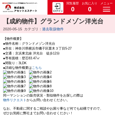
閲覧履歴
お気に入り
メニュー
0
0
【成約物件】グランドメゾン洋光台
2020-05-15
カテゴリ：
過去取扱物件
【物件概要】
●物件名称：グランドメゾン洋光台
●所在：神奈川県横浜市磯子区栗木３丁目5-27
●交通：京浜東北線 洋光台 徒歩12分
●専有面積：壁芯83.47㎡
●間取り：3LDK
●詳細な物件概要は
こちら
同一マンションの販売状況・類似物件をお探しの際は
物件リクエスト
からお問い合わせください。
なお、不動産に関するご相談やお困り事など何でも結構ですので、
ぜひお気軽に弊社までお問い合わせください！