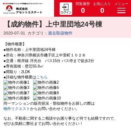
閲覧履歴
お気に入り
メニュー
0
0
【成約物件】上中里団地24号棟
2020-07-31
カテゴリ：
過去取扱物件
【物件概要】
●物件名称：上中里団地24号棟
●所在：神奈川県横浜市磯子区上中里町１０２８
●交通：根岸線 洋光台 バス15分 バス停まで徒歩2分
●専有面積：壁芯55.8㎡
●間取り：2LDK
●詳細な物件概要は
こちら
同一マンションの販売状況・類似物件をお探しの際は
物件リクエスト
からお問い合わせください。
なお、不動産に関するご相談やお困り事など何でも結構ですので、
ぜひお気軽に弊社までお問い合わせください！