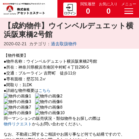
閲覧履歴
お気に入り
メニュー
0
0
【成約物件】ウインベルデュエット横
浜阪東橋2号館
2020-02-21
カテゴリ：
過去取扱物件
【物件概要】
●物件名称：ウインベルデュエット横浜阪東橋2号館
●所在：神奈川県横浜市南区中村町４丁目290-5
●交通：ブルーライン 吉野町 徒歩11分
●専有面積：壁芯31.2㎡
●間取り：1LDK
●詳細な物件概要は
こちら
同一マンションの販売状況・類似物件をお探しの際は
物件リクエスト
からお問い合わせください。
なお、不動産に関するご相談やお困り事など何でも結構ですので、