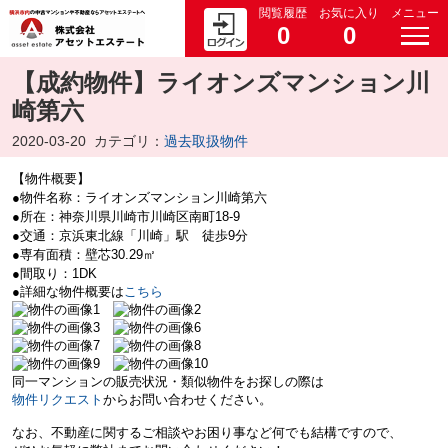
閲覧履歴
お気に入り
メニュー
0
0
【成約物件】ライオンズマンション川
崎第六
2020-03-20
カテゴリ：
過去取扱物件
【物件概要】
●物件名称：ライオンズマンション川崎第六
●所在：神奈川県川崎市川崎区南町18-9
●交通：京浜東北線「川崎」駅 徒歩9分
●専有面積：壁芯30.29㎡
●間取り：1DK
●詳細な物件概要は
こちら
同一マンションの販売状況・類似物件をお探しの際は
物件リクエスト
からお問い合わせください。
なお、不動産に関するご相談やお困り事など何でも結構ですので、