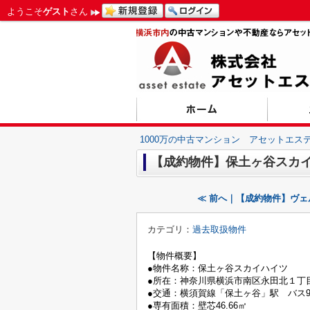
ようこそ
ゲスト
さん
1000万の中古マンション アセットエス
【成約物件】保土ヶ谷スカ
≪ 前へ｜【成約物件】ヴ
カテゴリ：
過去取扱物件
【物件概要】
●物件名称：保土ヶ谷スカイハイツ
●所在：神奈川県横浜市南区永田北１丁目2
●交通：横須賀線「保土ヶ谷」駅 バス9
●専有面積：壁芯46.66㎡