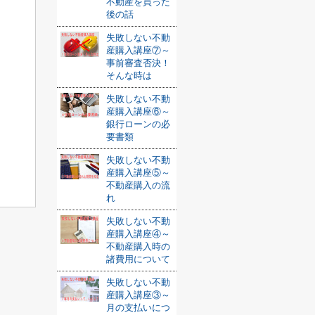
不動産を買った
後の話
失敗しない不動
産購入講座⑦～
事前審査否決！
そんな時は
失敗しない不動
産購入講座⑥～
銀行ローンの必
要書類
失敗しない不動
産購入講座⑤～
不動産購入の流
れ
失敗しない不動
産購入講座④～
不動産購入時の
諸費用について
失敗しない不動
産購入講座③～
月の支払いにつ