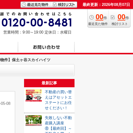
最終更新：2026年08月07日
00
00
件
件
最近見た物件
検討リスト
営業時間：9:00～19:00
定休日：水曜日
約物件】保土ヶ谷スカイハイツ
最新記事
不動産の買い替
えはアセットエ
ステートにお任
-05-08
せください！
失敗しない不動
産購入講座
⑧【最終回】～