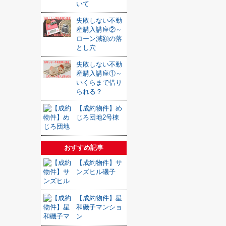
いて
失敗しない不動
産購入講座②～
ローン減額の落
とし穴
失敗しない不動
産購入講座①～
いくらまで借り
られる？
【成約物件】め
じろ団地2号棟
おすすめ記事
【成約物件】サ
ンズヒル磯子
【成約物件】星
和磯子マンショ
ン