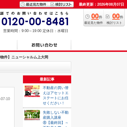
最終更新：2026年08月07日
00
00
件
件
最近見た物件
検討リスト
営業時間：9:00～19:00
定休日：水曜日
約物件】ニューシャルム上大岡
最新記事
不動産の買い替
えはアセットエ
ステートにお任
-07-10
せください！
失敗しない不動
産購入講座
⑧【最終回】～