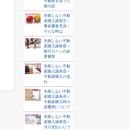
不動産を買った
後の話
失敗しない不動
産購入講座⑦～
事前審査否決！
そんな時は
失敗しない不動
産購入講座⑥～
銀行ローンの必
要書類
失敗しない不動
産購入講座⑤～
不動産購入の流
れ
失敗しない不動
産購入講座④～
不動産購入時の
諸費用について
失敗しない不動
産購入講座③～
月の支払いにつ