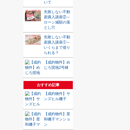
いて
失敗しない不動
産購入講座②～
ローン減額の落
とし穴
失敗しない不動
産購入講座①～
いくらまで借り
られる？
【成約物件】め
じろ団地2号棟
おすすめ記事
【成約物件】サ
ンズヒル磯子
【成約物件】星
和磯子マンショ
ン