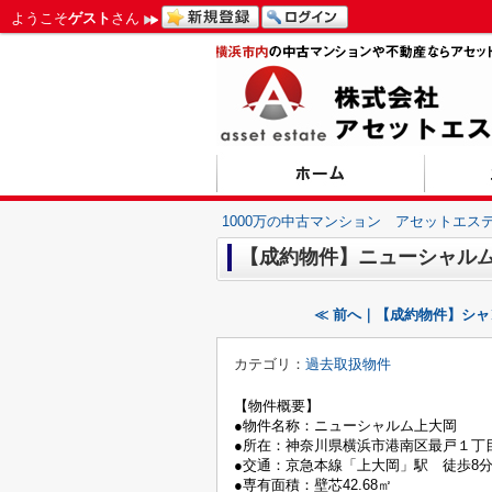
ようこそ
ゲスト
さん
1000万の中古マンション アセットエス
【成約物件】ニューシャル
≪ 前へ｜【成約物件】シ
カテゴリ：
過去取扱物件
【物件概要】
●物件名称：ニューシャルム上大岡
●所在：神奈川県横浜市港南区最戸１丁目1
●交通：京急本線「上大岡」駅 徒歩8
●専有面積：壁芯42.68㎡