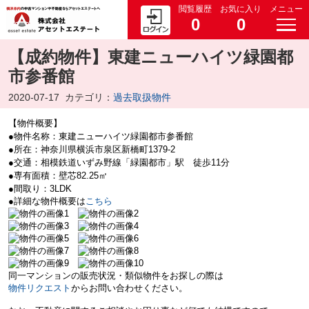
閲覧履歴
お気に入り
メニュー
0
0
【成約物件】東建ニューハイツ緑園都
市参番館
2020-07-17
カテゴリ：
過去取扱物件
【物件概要】
●物件名称：東建ニューハイツ緑園都市参番館
●所在：神奈川県横浜市泉区新橋町1379-2
●交通：相模鉄道いずみ野線「緑園都市」駅 徒歩11分
●専有面積：壁芯82.25㎡
●間取り：3LDK
●詳細な物件概要は
こちら
同一マンションの販売状況・類似物件をお探しの際は
物件リクエスト
からお問い合わせください。