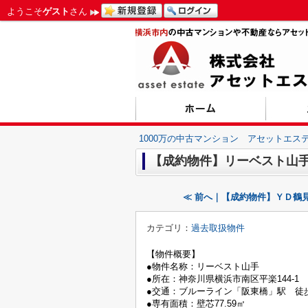
ようこそ
ゲスト
さん
1000万の中古マンション アセットエス
【成約物件】リーベスト山
≪ 前へ｜【成約物件】ＹＤ鶴
カテゴリ：
過去取扱物件
【物件概要】
●物件名称：リーベスト山手
●所在：神奈川県横浜市南区平楽144-1
●交通：ブルーライン「阪東橋」駅 徒歩
●専有面積：壁芯77.59㎡