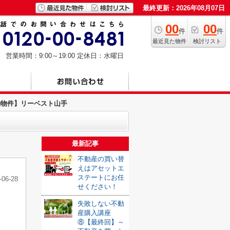
最終更新：2026年08月07日
00
00
件
件
最近見た物件
検討リスト
営業時間：9:00～19:00
定休日：水曜日
約物件】リーベスト山手
最新記事
不動産の買い替
えはアセットエ
ステートにお任
-06-28
せください！
失敗しない不動
産購入講座
⑧【最終回】～