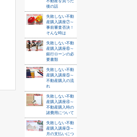
不動産を買った
後の話
失敗しない不動
産購入講座⑦～
事前審査否決！
そんな時は
失敗しない不動
産購入講座⑥～
銀行ローンの必
要書類
失敗しない不動
産購入講座⑤～
不動産購入の流
れ
失敗しない不動
産購入講座④～
不動産購入時の
諸費用について
失敗しない不動
産購入講座③～
月の支払いにつ