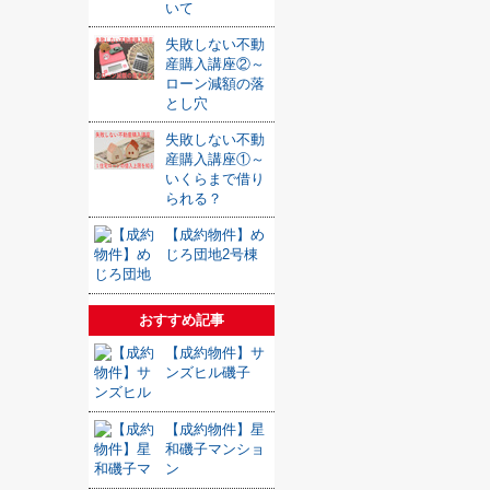
いて
失敗しない不動
産購入講座②～
ローン減額の落
とし穴
失敗しない不動
産購入講座①～
いくらまで借り
られる？
【成約物件】め
じろ団地2号棟
おすすめ記事
【成約物件】サ
ンズヒル磯子
【成約物件】星
和磯子マンショ
ン