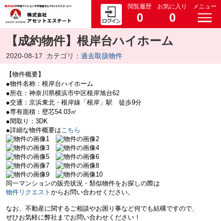
閲覧履歴
お気に入り
メニュー
0
0
【成約物件】根岸台ハイホーム
2020-08-17
カテゴリ：
過去取扱物件
【物件概要】
●物件名称：根岸台ハイホーム
●所在：神奈川県横浜市中区根岸旭台62
●交通：京浜東北・根岸線「根岸」駅 徒歩9分
●専有面積：壁芯54.03㎡
●間取り：3DK
●詳細な物件概要は
こちら
同一マンションの販売状況・類似物件をお探しの際は
物件リクエスト
からお問い合わせください。
なお、不動産に関するご相談やお困り事など何でも結構ですので、
ぜひお気軽に弊社までお問い合わせください！