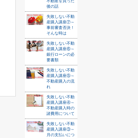
不動産を買った
後の話
失敗しない不動
産購入講座⑦～
事前審査否決！
そんな時は
失敗しない不動
産購入講座⑥～
銀行ローンの必
要書類
失敗しない不動
産購入講座⑤～
不動産購入の流
れ
失敗しない不動
産購入講座④～
不動産購入時の
諸費用について
失敗しない不動
産購入講座③～
月の支払いにつ