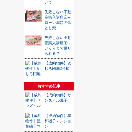
いて
失敗しない不動
産購入講座②～
ローン減額の落
とし穴
失敗しない不動
産購入講座①～
いくらまで借り
られる？
【成約物件】め
じろ団地2号棟
おすすめ記事
【成約物件】サ
ンズヒル磯子
【成約物件】星
和磯子マンショ
ン