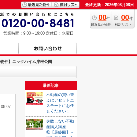
最終更新：2026年08月08日
00
00
件
件
最近見た物件
検討リスト
営業時間：9:00～19:00
定休日：水曜日
約物件】ニックハイム岸根公園
最新記事
不動産の買い替
えはアセットエ
ステートにお任
-08-07
せください！
失敗しない不動
産購入講座
⑧【最終回】～