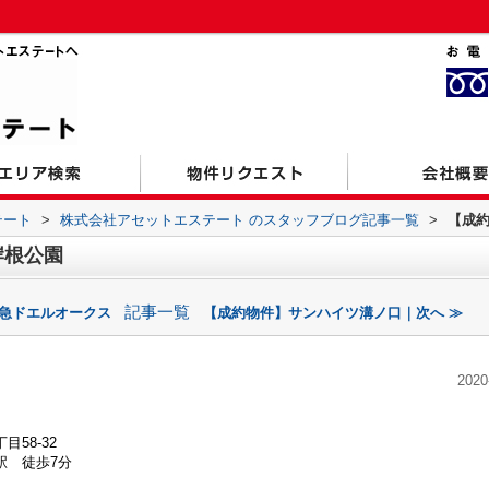
テート
>
株式会社アセットエステート のスタッフブログ記事一覧
>
【成
岸根公園
記事一覧
東急ドエルオークス
【成約物件】サンハイツ溝ノ口｜次へ ≫
2020
58-32
駅 徒歩7分