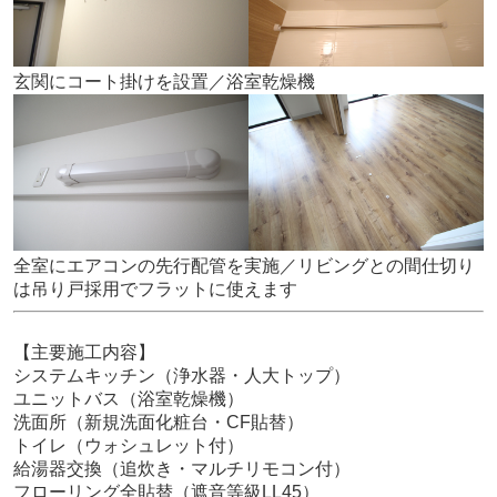
玄関にコート掛けを設置／浴室乾燥機
全室にエアコンの先行配管を実施／リビングとの間仕切り
は吊り戸採用
でフラットに使えます
【主要施工内容】
システムキッチン（浄水器・人大トップ）
ユニットバス（浴室乾燥機）
洗面所（新規洗面化粧台・CF貼替）
トイレ（ウォシュレット付）
給湯器交換（追炊き・マルチリモコン付）
フローリング全貼替（遮音等級LL45）