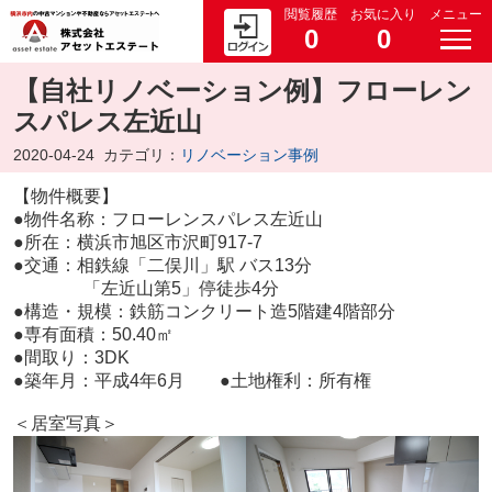
閲覧履歴
お気に入り
メニュー
0
0
【自社リノベーション例】フローレン
スパレス左近山
2020-04-24
カテゴリ：
リノベーション事例
【物件概要】
●物件名称：フローレンスパレス左近山
●所在：横浜市旭区市沢町917-7
●交通：相鉄線「二俣川」駅 バス13分
「左近山第5」停徒歩4分
●構造・規模：鉄筋コンクリート造5階建4階部分
●専有面積：50.40㎡
●間取り：3DK
●築年月：平成4年6月 ●土地権利：所有権
＜居室写真＞