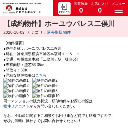
閲覧履歴
お気に入り
メニュー
0
0
【成約物件】ホーユウパレス二俣川
2020-10-02
カテゴリ：
過去取扱物件
【物件概要】
●物件名称：ホーユウパレス二俣川
●所在：神奈川県横浜市旭区本宿町１１５－１
●交通：相模鉄道本線「二俣川」駅 徒歩6分
●専有面積：壁芯53.35㎡
●間取り：3DK
●詳細な物件概要は
こちら
同一マンションの販売状況・類似物件をお探しの際は
物件リクエスト
からお問い合わせください。
なお、不動産に関するご相談やお困り事など何でも結構ですので、
ぜひお気軽に弊社までお問い合わせください！