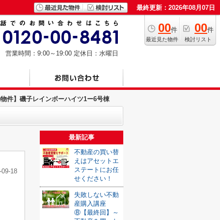
最終更新：2026年08月07日
00
00
件
件
最近見た物件
検討リスト
営業時間：9:00～19:00
定休日：水曜日
物件】磯子レインボーハイツ1ー6号棟
最新記事
不動産の買い替
えはアセットエ
ステートにお任
-09-18
せください！
失敗しない不動
産購入講座
⑧【最終回】～