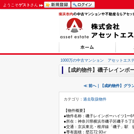
ようこそ
ゲスト
さん
1000万の中古マンション アセットエス
【成約物件】磯子レインボー
≪ 前へ｜【成約物件】グラ
カテゴリ：
過去取扱物件
【物件概要】
●物件名称：磯子レインボーハイツ1ー6
●所在：神奈川県横浜市磯子区磯子５丁目
●交通：京浜東北・根岸線「磯子」駅 徒
●専有面積：壁芯72.93㎡