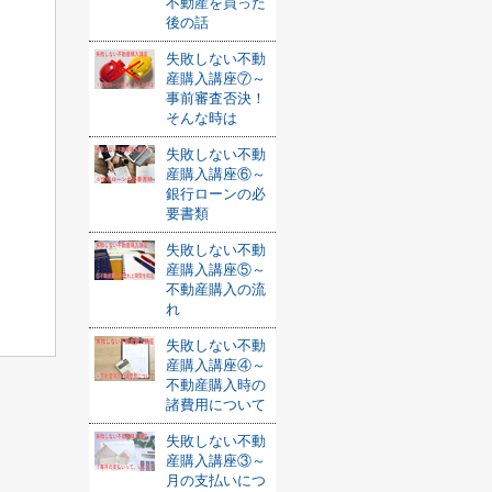
不動産を買った
後の話
失敗しない不動
産購入講座⑦～
事前審査否決！
そんな時は
失敗しない不動
産購入講座⑥～
銀行ローンの必
要書類
失敗しない不動
産購入講座⑤～
不動産購入の流
れ
失敗しない不動
産購入講座④～
不動産購入時の
諸費用について
失敗しない不動
産購入講座③～
月の支払いにつ