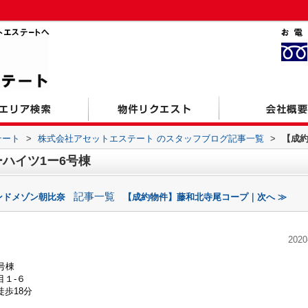
テート
>
株式会社アセットエステート のスタッフブログ記事一覧
>
【成約
ハイツ1ー6号棟
記事一覧
ンドメゾン朝比奈
【成約物件】藤和北寺尾コープ｜次へ ≫
2020
号棟
１‐６
歩18分