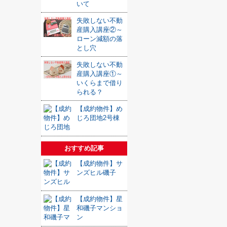
いて
失敗しない不動
産購入講座②～
ローン減額の落
とし穴
失敗しない不動
産購入講座①～
いくらまで借り
られる？
【成約物件】め
じろ団地2号棟
おすすめ記事
【成約物件】サ
ンズヒル磯子
【成約物件】星
和磯子マンショ
ン