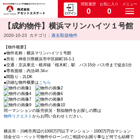
閲覧履歴
お気に入り
メニュー
0
0
【成約物件】横浜マリンハイツ１号館
2020-10-23
カテゴリ：
過去取扱物件
【物件概要】
●物件名称：横浜マリンハイツ１号館
●所在：神奈川県横浜市中区錦町16-1-1
●交通：京浜東北・根岸線「桜木町」駅 バス15分 バス停まで徒歩1分
●専有面積：内法48.34㎡
●間取り：2LDK
●詳細な物件概要は
こちら
同一マンションの販売状況・類似物件をお探しの際は
物件リクエスト
からお問い合わせください。
横浜市・川崎市周辺の
1000万円以下マンション・
1000万円台マション
頭金ゼロ・ペット可物件やローンのご相談やお困り事など何でも結構で