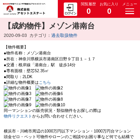
閲覧履歴
お気に入り
メニュー
0
0
【成約物件】メゾン港南台
2020-09-03
カテゴリ：
過去取扱物件
【物件概要】
●物件名称：メゾン港南台
●所在：神奈川県横浜市港南区日野９丁目１－１７
●交通：根岸線「港南台」駅 徒歩14分
●専有面積：壁芯52.35㎡
●間取り：2LDK
●詳細な物件概要は
こちら
同一マンションの販売状況・類似物件をお探しの際は
物件リクエスト
からお問い合わせください。
横浜市・川崎市周辺の
1000万円以下マンション・
1000万円台マション
頭金ゼロ・ペット可物件やローンのご相談やお困り事など何でも結構で