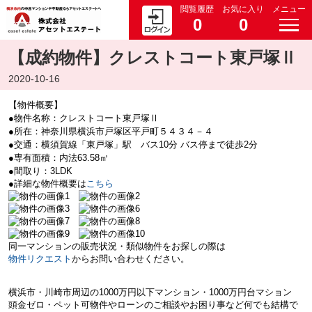
閲覧履歴
お気に入り
メニュー
0
0
【成約物件】クレストコート東戸塚Ⅱ
2020-10-16
【物件概要】
●物件名称：クレストコート東戸塚Ⅱ
●所在：神奈川県横浜市戸塚区平戸町５４３４－４
●交通：横須賀線「東戸塚」駅 バス10分 バス停まで徒歩2分
●専有面積：内法63.58㎡
●間取り：3LDK
●詳細な物件概要は
こちら
同一マンションの販売状況・類似物件をお探しの際は
物件リクエスト
からお問い合わせください。
横浜市・川崎市周辺の
1000万円以下マンション・
1000万円台マション
頭金ゼロ・ペット可物件やローンのご相談やお困り事など何でも結構で