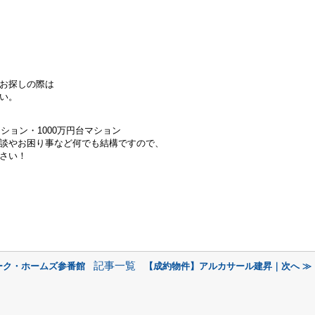
お探しの際は
い。
ンション・
1000万円台マション
談やお困り事など何でも結構ですので、
さい！
記事一覧
ーク・ホームズ参番館
【成約物件】アルカサール建昇｜次へ ≫