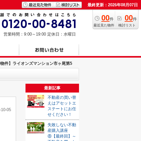
最終更新：2026年08月07日
00
00
件
件
最近見た物件
検討リスト
営業時間：9:00～19:00
定休日：水曜日
約物件】ライオンズマンション市ヶ尾第5
最新記事
不動産の買い替
えはアセットエ
ステートにお任
-10-05
せください！
失敗しない不動
産購入講座
⑧【最終回】～