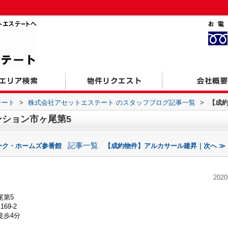
テート
>
株式会社アセットエステート のスタッフブログ記事一覧
>
【成
ション市ヶ尾第5
記事一覧
ーク・ホームズ参番館
【成約物件】アルカサール建昇｜次へ ≫
2020
尾第5
9-2
徒歩4分