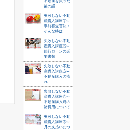
不動産を買った
後の話
失敗しない不動
産購入講座⑦～
事前審査否決！
そんな時は
失敗しない不動
産購入講座⑥～
銀行ローンの必
要書類
失敗しない不動
産購入講座⑤～
不動産購入の流
れ
失敗しない不動
産購入講座④～
不動産購入時の
諸費用について
失敗しない不動
産購入講座③～
月の支払いにつ