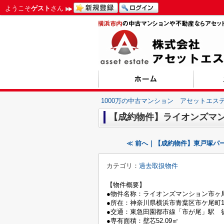
ようこそ
ゲスト
さん
1000万の中古マンション アセットエス
【成約物件】ライオンズマン
≪ 前へ｜【成約物件】東戸塚パ
カテゴリ：
過去取扱物件
【物件概要】
●物件名称：ライオンズマンション市ヶ
●所在：神奈川県横浜市青葉区市ケ尾町116
●交通：東急田園都市線「市が尾」駅 
●専有面積：壁芯52.09㎡