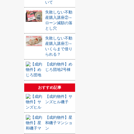
いて
失敗しない不動
産購入講座②～
ローン減額の落
とし穴
失敗しない不動
産購入講座①～
いくらまで借り
られる？
【成約物件】め
じろ団地2号棟
おすすめ記事
【成約物件】サ
ンズヒル磯子
【成約物件】星
和磯子マンショ
ン