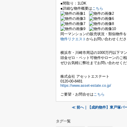
●間取り：1LDK
●詳細な物件概要は
こちら
同一マンションの販売状況・類似物件を
物件リクエスト
からお問い合わせくださ
横浜市・川崎市周辺の
1000万円以下マ
頭金ゼロ・ペット可物件やローンのご相
ぜひお気軽に弊社までお問い合わせくだ
株式会社 アセットエステート
0120-00-8481
https://www.asset-estate.co.jp/
ご要望・お問合せは
こちら
≪ 前へ｜【成約物件】東戸塚パ
タグ一覧