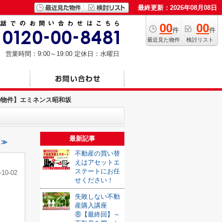
最終更新：2026年08月08日
00
00
件
件
最近見た物件
検討リスト
営業時間：9:00～19:00
定休日：水曜日
約物件】エミネンス昭和坂
最新記事
 ≫
不動産の買い替
えはアセットエ
ステートにお任
-10-02
せください！
失敗しない不動
産購入講座
⑧【最終回】～