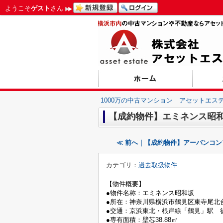
ようこそ
ゲスト
さん
1000万の中古マンション アセットエス
【成約物件】エミネンス昭
≪ 前へ｜【成約物件】アーバンコ
カテゴリ：
過去取扱物件
【物件概要】
●物件名称：エミネンス昭和坂
●所在：神奈川県横浜市鶴見区東寺尾北台1
●交通：京浜東北・根岸線「鶴見」駅 徒
●専有面積：壁芯38.88㎡