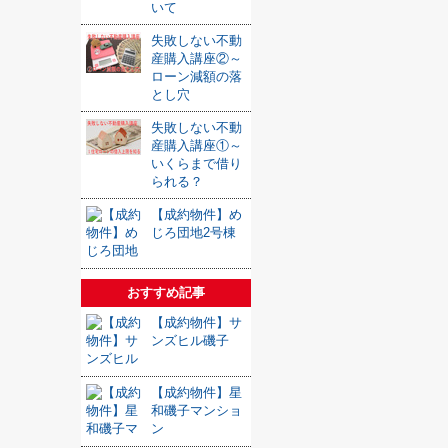
いて
失敗しない不動
産購入講座②～
ローン減額の落
とし穴
失敗しない不動
産購入講座①～
いくらまで借り
られる？
【成約物件】め
じろ団地2号棟
おすすめ記事
【成約物件】サ
ンズヒル磯子
【成約物件】星
和磯子マンショ
ン