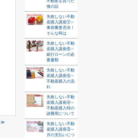
不動産を買った
後の話
失敗しない不動
産購入講座⑦～
事前審査否決！
そんな時は
失敗しない不動
産購入講座⑥～
銀行ローンの必
要書類
失敗しない不動
産購入講座⑤～
不動産購入の流
れ
失敗しない不動
産購入講座④～
不動産購入時の
諸費用について
 ≫
失敗しない不動
産購入講座③～
月の支払いにつ