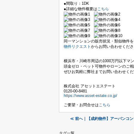
●間取り：1DK
●詳細な物件概要は
こちら
同一マンションの販売状況・類似物件を
物件リクエスト
からお問い合わせくださ
横浜市・川崎市周辺の
1000万円以下マ
頭金ゼロ・ペット可物件やローンのご相
ぜひお気軽に弊社までお問い合わせくだ
株式会社 アセットエステート
0120-00-8481
https://www.asset-estate.co.jp/
ご要望・お問合せは
こちら
≪ 前へ｜【成約物件】アーバンコ
タグ一覧