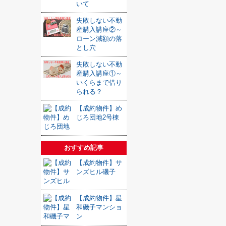
いて
失敗しない不動
産購入講座②～
ローン減額の落
とし穴
失敗しない不動
産購入講座①～
いくらまで借り
られる？
【成約物件】め
じろ団地2号棟
おすすめ記事
【成約物件】サ
ンズヒル磯子
【成約物件】星
和磯子マンショ
ン