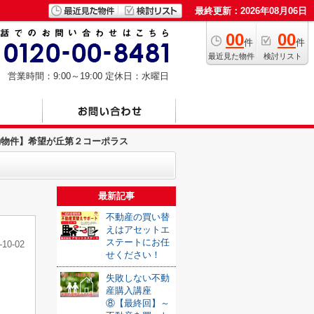
最終更新：2026年08月06日
00
00
件
件
最近見た物件
検討リスト
営業時間：9:00～19:00
定休日：水曜日
約物件】希望が丘第２コーポラス
最新記事
不動産の買い替
えはアセットエ
ステートにお任
-10-02
せください！
失敗しない不動
産購入講座
⑧【最終回】～