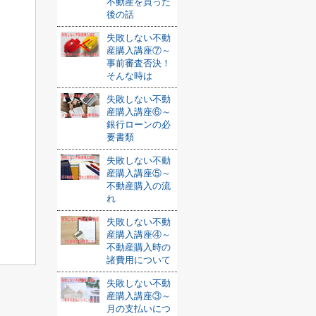
不動産を買った
後の話
失敗しない不動
産購入講座⑦～
事前審査否決！
そんな時は
失敗しない不動
産購入講座⑥～
銀行ローンの必
要書類
失敗しない不動
産購入講座⑤～
不動産購入の流
れ
失敗しない不動
産購入講座④～
不動産購入時の
諸費用について
失敗しない不動
産購入講座③～
月の支払いにつ