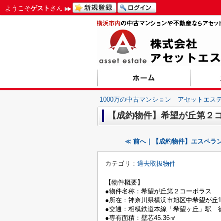
ようこそ
ゲスト
さん
1000万の中古マンション アセットエス
【成約物件】希望が丘第２
≪ 前へ｜【成約物件】エスペラ
カテゴリ：
過去取扱物件
【物件概要】
●物件名称：希望が丘第２コーポラス
●所在：神奈川県横浜市旭区中希望が丘14
●交通：相模鉄道本線「希望ヶ丘」駅 
●専有面積：壁芯45.36㎡