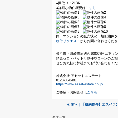
●間取り：2LDK
●詳細な物件概要は
こちら
同一マンションの販売状況・類似物件を
物件リクエスト
からお問い合わせくださ
横浜市・川崎市周辺の
1000万円以下マ
頭金ゼロ・ペット可物件やローンのご相
ぜひお気軽に弊社までお問い合わせくだ
株式会社 アセットエステート
0120-00-8481
https://www.asset-estate.co.jp/
ご要望・お問合せは
こちら
≪ 前へ｜【成約物件】エスペラ
タグ一覧