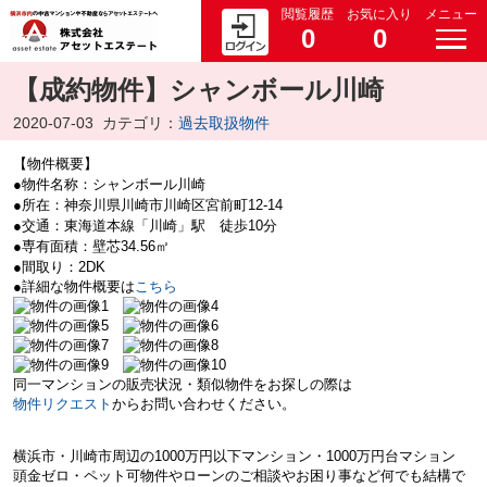
閲覧履歴
お気に入り
メニュー
0
0
【成約物件】シャンボール川崎
2020-07-03
カテゴリ：
過去取扱物件
【物件概要】
●物件名称：シャンボール川崎
●所在：神奈川県川崎市川崎区宮前町12-14
●交通：東海道本線「川崎」駅 徒歩10分
●専有面積：壁芯34.56㎡
●間取り：2DK
●詳細な物件概要は
こちら
同一マンションの販売状況・類似物件をお探しの際は
物件リクエスト
からお問い合わせください。
横浜市・川崎市周辺の
1000万円以下マンション・
1000万円台マション
頭金ゼロ・ペット可物件やローンのご相談やお困り事など何でも結構で