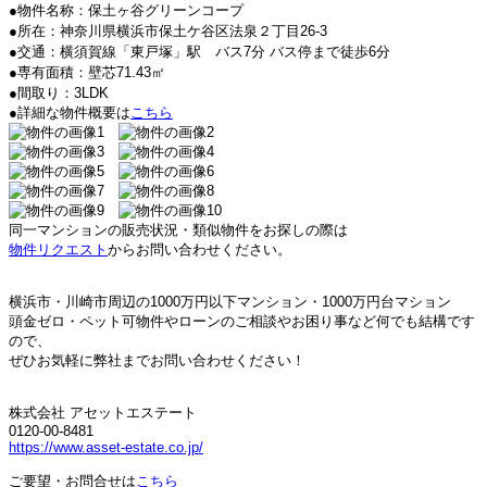
●物件名称：保土ヶ谷グリーンコープ
●所在：神奈川県横浜市保土ケ谷区法泉２丁目26-3
●交通：横須賀線「東戸塚」駅 バス7分 バス停まで徒歩6分
●専有面積：壁芯71.43㎡
●間取り：3LDK
●詳細な物件概要は
こちら
同一マンションの販売状況・類似物件をお探しの際は
物件リクエスト
からお問い合わせください。
横浜市・川崎市周辺の
1000万円以下マンション・
1000万円台マション
頭金ゼロ・ペット可物件やローンのご相談やお困り事など何でも結構です
ので、
ぜひお気軽に弊社までお問い合わせください！
株式会社 アセットエステート
0120-00-8481
https://www.asset-estate.co.jp/
ご要望・お問合せは
こちら