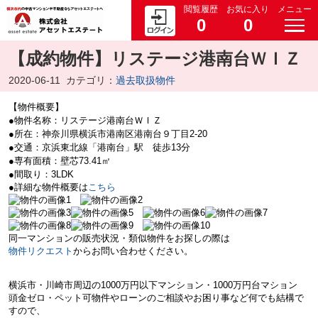
閲覧履歴
お気に入り
メニュー
0
0
【成約物件】リステージ港南台ＷＩＺ
2020-06-11
カテゴリ：
過去取扱物件
【物件概要】
●物件名称：リステージ港南台ＷＩＺ
●所在：神奈川県横浜市港南区港南台９丁目2-20
●交通：京浜東北線「港南台」駅 徒歩13分
●専有面積：壁芯73.41㎡
●間取り：3LDK
●詳細な物件概要は
こちら
同一マンションの販売状況・類似物件をお探しの際は
物件リクエスト
からお問い合わせください。
横浜市・川崎市周辺の
1000万円以下マンション・
1000万円台マション
頭金ゼロ・ペット可物件やローンのご相談やお困り事など何でも結構で
すので、