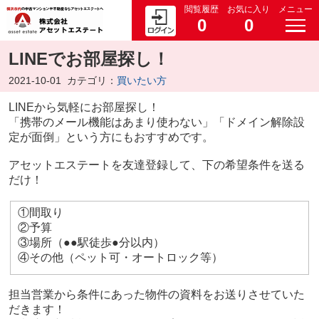
閲覧履歴
お気に入り
メニュー
0
0
LINEでお部屋探し！
2021-10-01
カテゴリ：
買いたい方
LINEから気軽にお部屋探し！
「携帯のメール機能はあまり使わない」「ドメイン解除設
定が面倒」という方にもおすすめです。
アセットエステートを友達登録して、下の希望条件を送る
だけ！
①間取り
②予算
③場所（●●駅徒歩●分以内）
④その他（ペット可・オートロック等）
担当営業から条件にあった物件の資料をお送りさせていた
だきます！