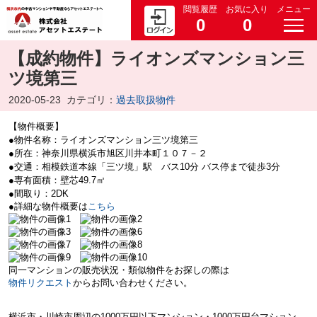
閲覧履歴
お気に入り
メニュー
0
0
【成約物件】ライオンズマンション三
ツ境第三
2020-05-23
カテゴリ：
過去取扱物件
【物件概要】
●物件名称：ライオンズマンション三ツ境第三
●所在：神奈川県横浜市旭区川井本町１０７－２
●交通：相模鉄道本線「三ツ境」駅 バス10分 バス停まで徒歩3分
●専有面積：壁芯49.7㎡
●間取り：2DK
●詳細な物件概要は
こちら
同一マンションの販売状況・類似物件をお探しの際は
物件リクエスト
からお問い合わせください。
横浜市・川崎市周辺の
1000万円以下マンション・
1000万円台マション