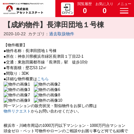
閲覧履歴
お気に入り
メニュー
0
0
【成約物件】長津田団地１号棟
2020-10-22
カテゴリ：
過去取扱物件
【物件概要】
●物件名称：長津田団地１号棟
●所在：神奈川県横浜市緑区長津田１丁目22-1
●交通：東急田園都市線「長津田」駅 徒歩10分
●専有面積：壁芯53.12㎡
●間取り：3DK
●詳細な物件概要は
こちら
同一マンションの販売状況・類似物件をお探しの際は
物件リクエスト
からお問い合わせください。
横浜市・川崎市周辺の
1000万円以下マンション・
1000万円台マション
頭金ゼロ・ペット可物件やローンのご相談やお困り事など何でも結構で