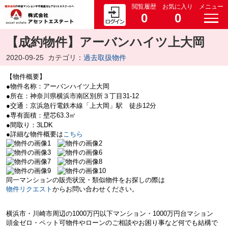
閲覧履歴
お気に入り
メニュー
0
0
【成約物件】アーバンハイツ上大岡
2020-09-25
カテゴリ：
過去取扱物件
【物件概要】
●物件名称：アーバンハイツ上大岡
●所在：神奈川県横浜市南区別所３丁目31-12
●交通：京浜急行電鉄本線「上大岡」駅 徒歩12分
●専有面積：壁芯63.3㎡
●間取り：3LDK
●詳細な物件概要は
こちら
同一マンションの販売状況・類似物件をお探しの際は
物件リクエスト
からお問い合わせください。
横浜市・川崎市周辺の
1000万円以下マンション・
1000万円台マション
頭金ゼロ・ペット可物件やローンのご相談やお困り事など何でも結構で