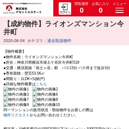
閲覧履歴
お気に入り
メニュー
0
0
【成約物件】ライオンズマンション今
井町
2020-06-04
カテゴリ：
過去取扱物件
【物件概要】
●物件名称：ライオンズマンション今井町
●所在：神奈川県横浜市保土ケ谷区今井町519
●交通：横須賀線「保土ヶ谷」駅 バス13分 バス停まで徒歩3分
●専有面積：壁芯53.06㎡
●間取り：1LDK+S(納戸)
●詳細な物件概要は
こちら
同一マンションの販売状況・類似物件をお探しの際は
物件リクエスト
からお問い合わせください。
横浜市・川崎市周辺の
1000万円以下マンション・
1000万円台マション