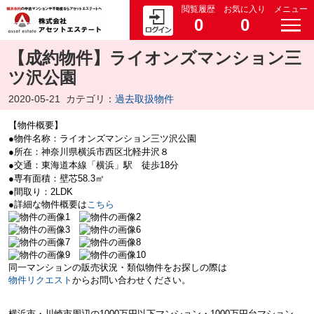
閲覧履歴
お気に入り
メニュー
0
0
【成約物件】ライオンズマンション三
ツ沢公園
2020-05-21
カテゴリ：
過去取扱物件
【物件概要】
●物件名称：ライオンズマンション三ツ沢公園
●所在：神奈川県横浜市西区北軽井沢８
●交通：東海道本線「横浜」駅 徒歩18分
●専有面積：壁芯58.3㎡
●間取り：2LDK
●詳細な物件概要は
こちら
同一マンションの販売状況・類似物件をお探しの際は
物件リクエスト
からお問い合わせください。
横浜市・川崎市周辺の
1000万円以下マンション・
1000万円台マション