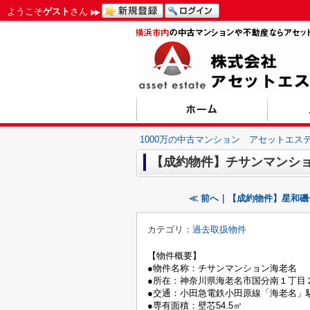
ようこそ
ゲスト
さん
1000万の中古マンション アセットエス
【成約物件】チサンマンシ
≪ 前へ｜【成約物件】星和
カテゴリ：
過去取扱物件
【物件概要】
●物件名称：チサンマンション海老名
●所在：神奈川県海老名市国分南１丁目
●交通：小田急電鉄小田原線「海老名」
●専有面積：壁芯54.5㎡