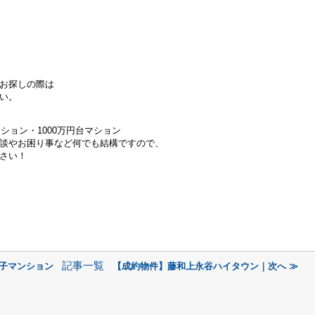
お探しの際は
い。
ンション・
1000万円台マション
談やお困り事など何でも結構ですので、
さい！
記事一覧
磯子マンション
【成約物件】藤和上永谷ハイタウン｜次へ ≫