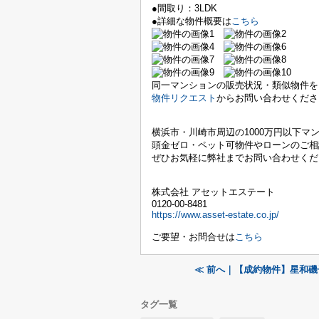
●間取り：3LDK
●詳細な物件概要は
こちら
同一マンションの販売状況・類似物件を
物件リクエスト
からお問い合わせくださ
横浜市・川崎市周辺の
1000万円以下マ
頭金ゼロ・ペット可物件やローンのご相
ぜひお気軽に弊社までお問い合わせくだ
株式会社 アセットエステート
0120-00-8481
https://www.asset-estate.co.jp/
ご要望・お問合せは
こちら
≪ 前へ｜【成約物件】星和
タグ一覧