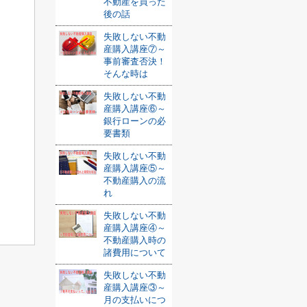
不動産を買った
後の話
失敗しない不動
産購入講座⑦～
事前審査否決！
そんな時は
失敗しない不動
産購入講座⑥～
銀行ローンの必
要書類
失敗しない不動
産購入講座⑤～
不動産購入の流
れ
失敗しない不動
産購入講座④～
不動産購入時の
諸費用について
失敗しない不動
産購入講座③～
月の支払いにつ