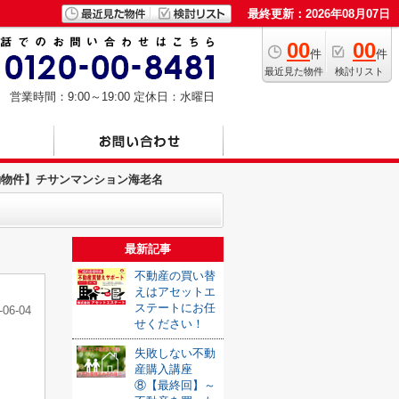
最終更新：2026年08月07日
00
00
件
件
最近見た物件
検討リスト
営業時間：9:00～19:00
定休日：水曜日
約物件】チサンマンション海老名
最新記事
不動産の買い替
えはアセットエ
ステートにお任
-06-04
せください！
失敗しない不動
産購入講座
⑧【最終回】～