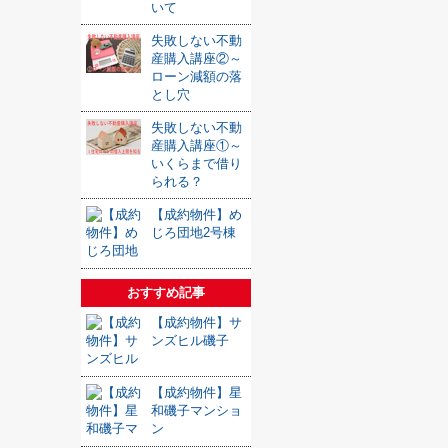
いて
失敗しない不動
産購入講座②～
ローン減額の落
とし穴
失敗しない不動
産購入講座①～
いくらまで借り
られる？
【成約物件】め
じろ団地2号棟
おすすめ記事
【成約物件】サ
ンズヒル磯子
【成約物件】星
和磯子マンショ
ン