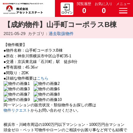
閲覧履歴
お気に入り
メニュー
0
0
【成約物件】山手町コーポラスB棟
2021-05-29
カテゴリ：
過去取扱物件
【物件概要】
●物件名称：山手町コーポラスB棟
●所在：神奈川県横浜市中区山手町35-1
●交通：京浜東北線「石川町」駅 徒歩8分
●専有面積：45.36㎡
●間取り：2DK
●詳細な物件概要は
こちら
同一マンションの販売状況・類似物件をお探しの際は
物件リクエスト
からお問い合わせください。
横浜市・川崎市周辺の
1000万円以下マンション・
1000万円台マション
頭金ゼロ・ペット可物件やローンのご相談やお困り事など何でも結構で