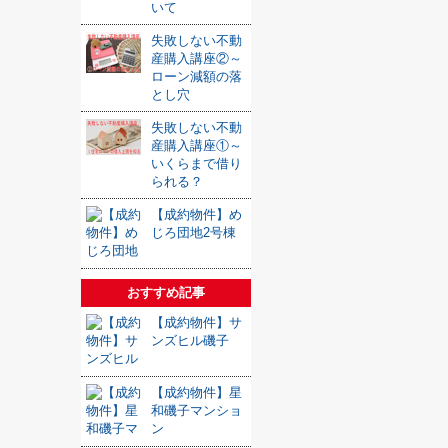
いて
失敗しない不動
産購入講座②～
ローン減額の落
とし穴
失敗しない不動
産購入講座①～
いくらまで借り
られる？
【成約物件】め
じろ団地2号棟
おすすめ記事
【成約物件】サ
ンズヒル磯子
【成約物件】星
和磯子マンショ
ン