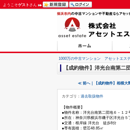
ようこそ
ゲスト
さん
1000万の中古マンション アセットエス
【成約物件】洋光台南第二
≪ 前へ｜【成約物件】相模大
カテゴリ：
過去取扱物件
【物件概要】
●物件名称：洋光台南第二団地６－１２
●所在：神奈川県横浜市磯子区洋光台５
●交通：根岸線 洋光台 徒歩8分
●専有面積：壁芯48.85㎡