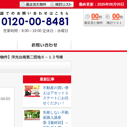
最終更新：2026年08月09日
00
00
件
件
最近見た物件
検討リスト
営業時間：9:00～19:00
定休日：水曜日
約物件】洋光台南第二団地６－１２号棟
最新記事
不動産の買い替
えはアセットエ
ステートにお任
-04-03
せください！
失敗しない不動
産購入講座
⑧【最終回】～