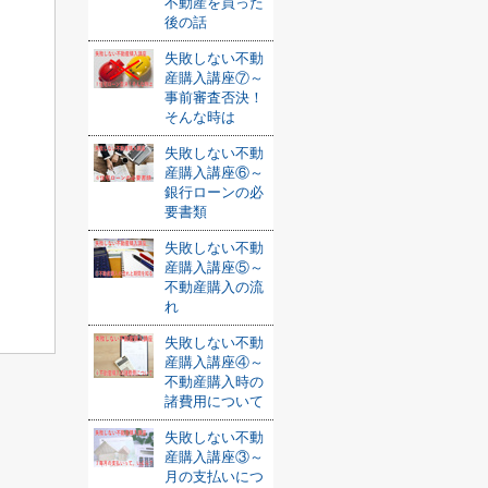
不動産を買った
後の話
失敗しない不動
産購入講座⑦～
事前審査否決！
そんな時は
失敗しない不動
産購入講座⑥～
銀行ローンの必
要書類
失敗しない不動
産購入講座⑤～
不動産購入の流
れ
失敗しない不動
産購入講座④～
不動産購入時の
諸費用について
失敗しない不動
産購入講座③～
月の支払いにつ