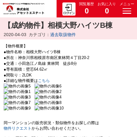
閲覧履歴
お気に入り
メニュー
0
0
【成約物件】相模大野ハイツB棟
2020-04-03
カテゴリ：
過去取扱物件
【物件概要】
●物件名称：相模大野ハイツB棟
●所在：神奈川県相模原市南区東林間４丁目20-2
●交通：小田急江ノ島線 東林間 徒歩8分
●専有面積：壁芯64.62㎡
●間取り：2LDK
●詳細な物件概要は
こちら
同一マンションの販売状況・類似物件をお探しの際は
物件リクエスト
からお問い合わせください。