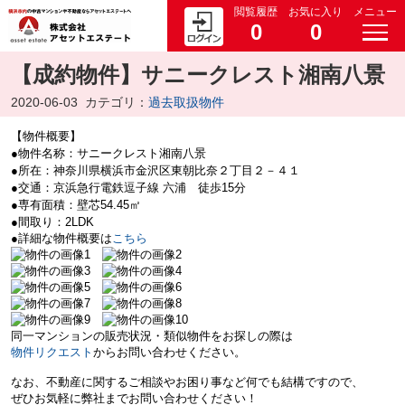
閲覧履歴
お気に入り
メニュー
0
0
【成約物件】サニークレスト湘南八景
2020-06-03
カテゴリ：
過去取扱物件
【物件概要】
●物件名称：サニークレスト湘南八景
●所在：神奈川県横浜市金沢区東朝比奈２丁目２－４１
●交通：京浜急行電鉄逗子線 六浦 徒歩15分
●専有面積：壁芯54.45㎡
●間取り：2LDK
●詳細な物件概要は
こちら
同一マンションの販売状況・類似物件をお探しの際は
物件リクエスト
からお問い合わせください。
なお、不動産に関するご相談やお困り事など何でも結構ですので、
ぜひお気軽に弊社までお問い合わせください！