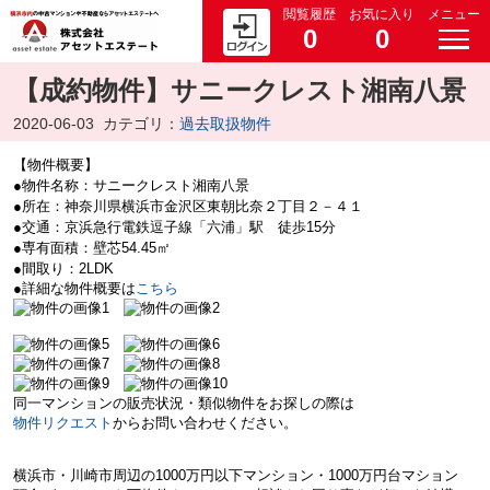
閲覧履歴
お気に入り
メニュー
0
0
【成約物件】サニークレスト湘南八景
2020-06-03
カテゴリ：
過去取扱物件
【物件概要】
●物件名称：サニークレスト湘南八景
●所在：神奈川県横浜市金沢区東朝比奈２丁目２－４１
●交通：京浜急行電鉄逗子線「六浦」駅 徒歩15分
●専有面積：壁芯54.45㎡
●間取り：2LDK
●詳細な物件概要は
こちら
同一マンションの販売状況・類似物件をお探しの際は
物件リクエスト
からお問い合わせください。
横浜市・川崎市周辺の
1000万円以下マンション・
1000万円台マション